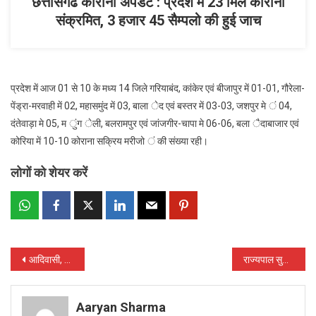
छत्तीसगढ कोरोना अपडेट : प्रदेश में 23 मिले कोरोना
संक्रमित, 3 हजार 45 सैम्पलो की हुई जाच
प्रदेश में आज 01 से 10 के मध्य 14 जिले गरियाबंद, कांकेर एवं बीजापुर में 01-01, गौरेला-
पेंड्रा-मरवाही में 02, महासमुंद में 03, बाला ेद एवं बस्तर में 03-03, जशपुर मे ं 04,
दंतेवाड़ा मे 05, म ुंग ेली, बलरामपुर एवं जांजगीर-चापा मे 06-06, बला ैदाबाजार एवं
कोरिया में 10-10 कोराना सक्रिय मरीजो ं की संख्या रही।
लोगों को शेयर करें
Post
आदिवासी, किसान, मजदूर और महिलाओं की आर्थिक स्थिति को मजबूत बनाने राज्य सरकार द्वारा विभिन्न योजनाओं का क्रियान्वयन
राज्यपाल सुश्री अनुसुईया उइके ने अंतर्राष्ट्रीय योग दिवस की दी बधाई
navigation
Aaryan Sharma