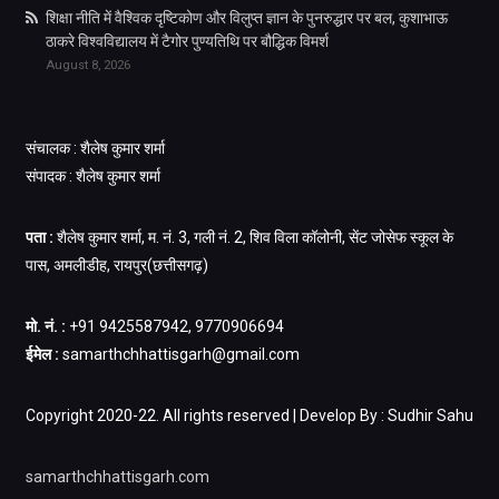
शिक्षा नीति में वैश्विक दृष्टिकोण और विलुप्त ज्ञान के पुनरुद्धार पर बल, कुशाभाऊ
ठाकरे विश्वविद्यालय में टैगोर पुण्यतिथि पर बौद्धिक विमर्श
August 8, 2026
संचालक : शैलेष कुमार शर्मा
संपादक : शैलेष कुमार शर्मा
पता :
शैलेष कुमार शर्मा, म. नं. 3, गली नं. 2, शिव विला कॉलोनी, सेंट जोसेफ स्कूल के
पास, अमलीडीह, रायपुर(छत्तीसगढ़)
मो. नं. :
+91 9425587942, 9770906694
ईमेल :
samarthchhattisgarh@gmail.com
Copyright 2020-22. All rights reserved | Develop By : Sudhir Sahu
samarthchhattisgarh.com