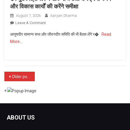
और विकास कार्यों की करेंगे समीक्षा
August 7, 2026
Aaryan Sharma
On
Leave A Comment
उप
आयुषदीप सामान्य सभा और जीवनदीप समिति की भी बैठक लेंगे र�
Read
मुख्यमंत्री
More…
अरुण
साव
योजनाओं
के
क्रियान्वयन
Posts
और
Older posts
विकास
navigation
कार्यों
×
की
करेंगे
समीक्षा
ABOUT US