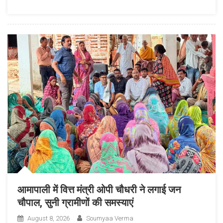
राजेश
अग्रवाल
से
ग्लोबल
ट्रैवल
एसोसिएशन
के
प्रतिनिधिमंडल
की
सौजन्य
भेंट
आमापाली में वित्त मंत्री ओपी चौधरी ने लगाई जन
चौपाल, सुनी ग्रामीणों की समस्याएं
August 8, 2026
Soumyaa Verma