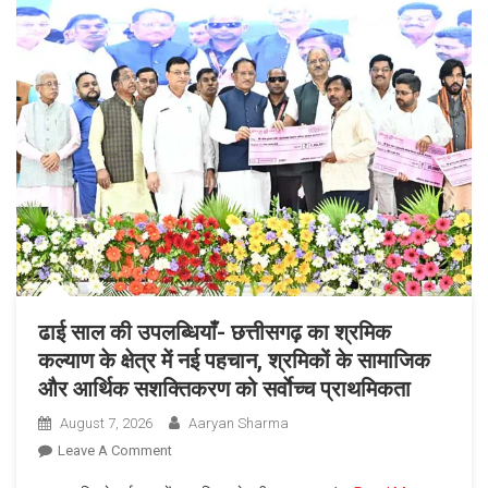
योजना
की
30वीं
किस्त,
मुख्यमंत्री
ने
67.20
लाख
माताओं
और
बहनों
के
खातों
ढाई साल की उपलब्धियाँ- छत्तीसगढ़ का श्रमिक
में
कल्याण के क्षेत्र में नई पहचान, श्रमिकों के सामाजिक
डीबीटी
और आर्थिक सशक्तिकरण को सर्वाेच्च प्राथमिकता
के
माध्यम
August 7, 2026
Aaryan Sharma
से
On
Leave A Comment
अंतरित
ढाई
किए