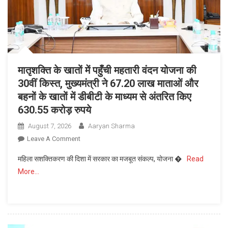
का
प्रीमियम
हैंडलूम
ब्रांड
‘कोशल
फैब’
मातृशक्ति के खातों में पहुँची महतारी वंदन योजना की
30वीं किस्त, मुख्यमंत्री ने 67.20 लाख माताओं और
बहनों के खातों में डीबीटी के माध्यम से अंतरित किए
630.55 करोड़ रुपये
August 7, 2026
Aaryan Sharma
On
Leave A Comment
मातृशक्ति
महिला सशक्तिकरण की दिशा में सरकार का मजबूत संकल्प, योजना �
Read
के
More…
खातों
में
पहुँची
महतारी
वंदन