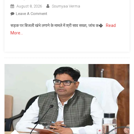
August 8, 2026
Soumyaa Verma
On
Leave A Comment
भविष्य
सड़क पर बिजली खंभे लगाने के मामले में श्री साव सख्त, जांच क�
Read
की
More…
जरूरतों
को
ध्यान
में
रखकर
दूरदर्शी
कार्ययोजना
बनाएं,
विकास
कार्यों
में
तेजी
और
गुणवत्ता
हो