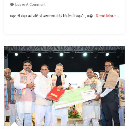
On
Leave A Comment
आमापाली
महतारी वंदन की राशि से जगन्नाथ मंदिर निर्माण में सहयोग, म�
Read More…
में
वित्त
मंत्री
ओपी
चौधरी
ने
लगाई
जन
चौपाल,
सुनी
ग्रामीणों
की
समस्याएं