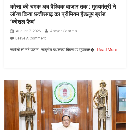
कोसा की चमक अब वैश्विक बाजार तक : मुख्यमंत्री ने
लॉन्च किया छत्तीसगढ़ का प्रीमियम हैंडलूम ब्रांड
‘कोशल फैब’
August 7, 2026
Aaryan Sharma
On
Leave A Comment
कोसा
स्वदेशी को नई उड़ान : राष्ट्रीय हथकरघा दिवस पर मुख्यमंत्�
Read More…
की
चमक
अब
वैश्विक
बाजार
तक
:
मुख्यमंत्री
ने
लॉन्च
किया
छत्तीसगढ़