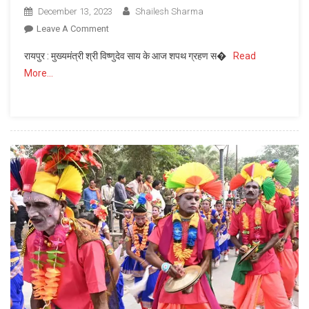
December 13, 2023
Shailesh Sharma
On
Leave A Comment
किसान
रायपुर : मुख्यमंत्री श्री विष्णुदेव साय के आज शपथ ग्रहण स�
Read
पुत्र
More…
आदिवासी
मुख्यमंत्री
से
पूरी
उम्मीद
:
नंदकिशोर
शुक्ल