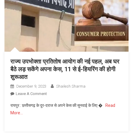
संख्या
में
उपस्थित
होकर
बढ़ाया
मुख्यमंत्री
का
उत्साह
राज्य उपभोक्ता प्रतितोष आयोग की नई पहल, अब घर
बैठे लड़ सकेंगे अपना केस, 11 से ई-हियरिंग की होगी
शुरूआत
December 9, 2023
Shailesh Sharma
On
Leave A Comment
राज्य
रायपुर : छत्तीसगढ़ के दूर-दराज से अपने केस की सुनवाई के लिए �
Read
उपभोक्ता
More…
प्रतितोष
आयोग
की