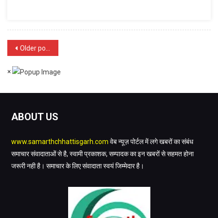
तीन
सीटों
पर
रचा
Posts
Older posts
इतिहास,
पहली
navigation
बार
×
चुनी
गई
महिला
ABOUT US
विधायक
www.samarthchhattisgarh.com
वेब न्यूज़ पोर्टल में लगे खबरों का संबंध
समाचार संवादाताओं से है, स्वामी प्रकाशक, सम्पादक का इन खबरों से सहमत होना
जरूरी नही है। समाचार के लिए संवादाता स्वयं जिम्मेदार है।