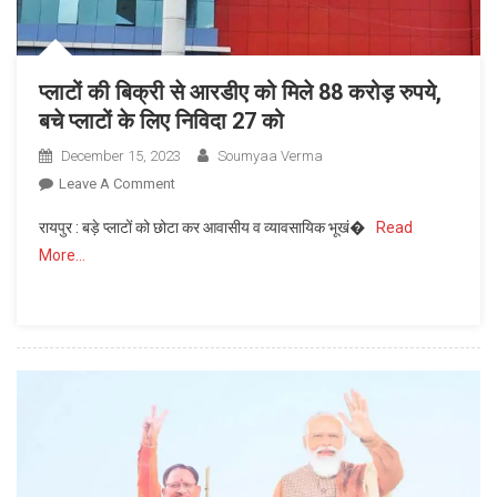
सपना
हुआ
पूरा
प्लाटों की बिक्री से आरडीए को मिले 88 करोड़ रुपये,
बचे प्लाटों के लिए निविदा 27 को
December 15, 2023
Soumyaa Verma
On
Leave A Comment
प्लाटों
रायपुर : बड़े प्लाटों को छोटा कर आवासीय व व्यावसायिक भूखं�
Read
की
More…
बिक्री
से
आरडीए
को
मिले
88
करोड़
रुपये,
बचे
प्लाटों