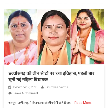
नई
पहल,
अब
घर
बैठे
लड़
सकेंगे
अपना
केस,
11
से
ई-
हियरिंग
छत्‍तीसगढ़ की तीन सीटों पर रचा इतिहास, पहली बार
की
चुनी गई महिला विधायक
होगी
शुरूआत
December 7, 2023
Soumyaa Verma
On
Leave A Comment
छत्‍तीसगढ़
रायपुर : छत्तीसगढ़ में विधानसभा की तीन ऐसी सीटें हैं जहां
Read More…
की