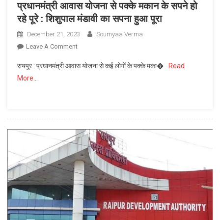
प्रधानमंत्री आवास योजना से पक्के मकान के सपने हो
रहे पूरे : शिशुपाल मंडावी का सपना हुआ पूरा
December 21, 2023
Soumyaa Verma
On
Leave A Comment
प्रधानमंत्री
रायपुर : प्रधानमंत्री आवास योजना से कई लोगों के पक्के मका�
Read
आवास
More…
योजना
से
पक्के
मकान
के
सपने
हो
रहे
पूरे
:
शिशुपाल
मंडावी
का