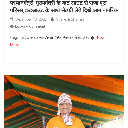
प्रधानमंत्री-मुख्यमंत्री के कट आउट से सजा पूरा
परिसर,कटआउट के साथ सेल्फी लेते दिखे आम नागरिक
December 13, 2023
Shailesh Sharma
On
Leave A Comment
प्रधानमंत्री-
रायपुर : शपथ ग्रहण समारोह को ऐतिहासिक बनाने के उद्देश्य �
Read
मुख्यमंत्री
More…
के
कट
आउट
से
सजा
पूरा
परिसर,कटआउट
के
साथ
सेल्फी
लेते
दिखे
आम