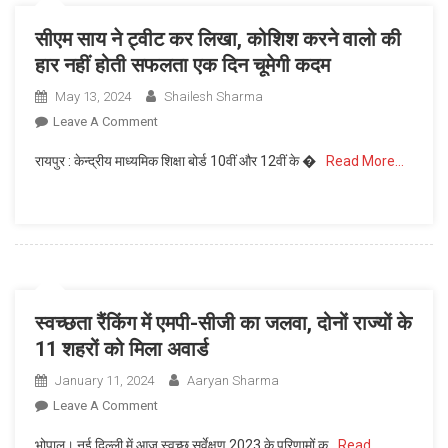
सीएम साय ने ट्वीट कर लिखा, कोशिश करने वालो की
हार नहीं होती सफलता एक दिन चूमेगी कदम
May 13, 2024
Shailesh Sharma
On
Leave A Comment
सीएम
रायपुर : केन्द्रीय माध्यमिक शिक्षा बोर्ड 10वीं और 12वीं के �
Read More…
साय
ने
ट्वीट
कर
लिखा,
कोशिश
करने
स्वच्छता रैंकिंग में एमपी-सीजी का जलवा, दोनों राज्यों के
वालो
11 शहरों को मिला अवार्ड
की
हार
January 11, 2024
Aaryan Sharma
नहीं
On
Leave A Comment
होती
स्वच्छता
सफलता
भोपाल। नई दिल्ली में आज स्वच्छ सर्वेक्षण 2023 के परिणामों क
Read