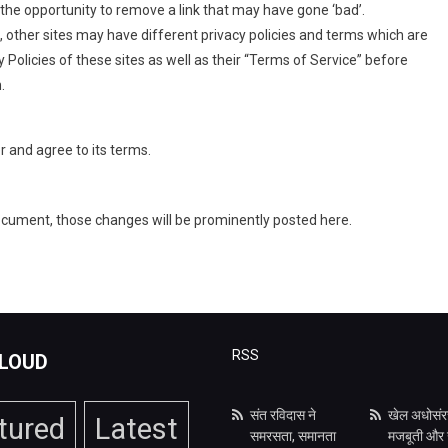
he opportunity to remove a link that may have gone ‘bad’.
 other sites may have different privacy policies and terms which are
 Policies of these sites as well as their “Terms of Service” before
.
r and agree to its terms.
cument, those changes will be prominently posted here.
RSS
LOUD
संत रविदास ने
खेल अधोसंर
tured
Latest
समरसता, समानता
मजबूती और ख