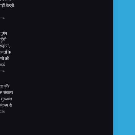
़ी केंद्रों
026
दुर्गम
हुँची
प्रेस’,
ायतों के
णों को
ार्ड
026
ुवा फॉर
त संकल्प
 शुरुआत
ंकल्प से
026