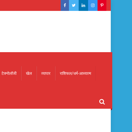
टेक्नोलॉजी
खेल
व्यापार
राशिफल/धर्म-आध्यात्म