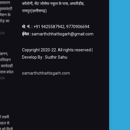
वातावरण
कॉलोनी, सेंट जोसेफ स्कूल के पास, अमलीडीह,
ुख्यमंत्री
रायपुर(छत्तीसगढ़)
 मिशन के
ोड़ का
मो. नं. :
+91 9425587942, 9770906694
026
ईमेल :
samarthchhattisgarh@gmail.com
Copyright 2020-22. All rights reserved |
त्खनन,
Develop By : Sudhir Sahu
 परिवहन
 कार्यवाही
ालदास बघेल
samarthchhattisgarh.com
026
 लक्ष्मी
 पहल से
े को मिली