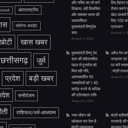
और भक्ति का जो मार्ग
लिए बेहतर 
दिखाया, वही विकसित
तैयार करने म
अंतरराष्ट्रीय
orized
और सशक्त भारत की
खेल उत्कर्ष
आधारशिला :
लिए 100 कर
ास
कोरोना अपडेट
मुख्यमंत्री विष्णुदेव
प्रावधान
साय
August 4, 2
August 4, 2026
खोटी
खास खबर
मुख्यमंत्री विष्णु देव
अवैध रेत उ
छत्तीसगढ़
जुर्म
साय की संवेदनशील
भण्डारण एवं
पहल से पुनर्वास को
पर करें सख्त
मिल रही गति,
: मंत्री दय
प्रदेश
बड़ी खबर
आत्मसमर्पित 95
August 4, 2
नक्सलियों को 1.40
करोड़ रुपये से अधिक
्रदेश
मनोरंजन
की प्रोत्साहन राशि
August 4, 2026
ीती
राशिफल/धर्म-आध्यात्म
नशा जीवन को
मंत्री श्रीमती
खोखला कर देता है :
राजवाड़े की
मंत्री लखनलाल
सूरजपुर जिल