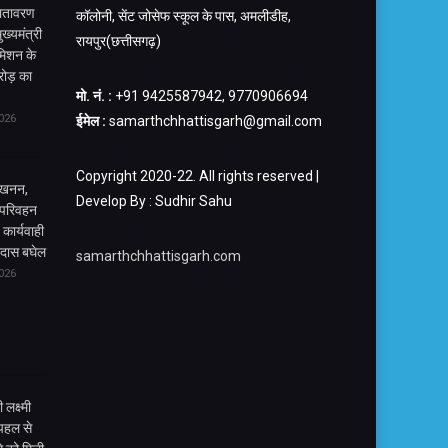
वातावरण
कॉलोनी, सेंट जोसेफ स्कूल के पास, अमलीडीह,
ुख्यमंत्री
रायपुर(छत्तीसगढ़)
 मिशन के
ोड़ का
मो. नं. :
+91 9425587942, 9770906694
026
ईमेल :
samarthchhattisgarh@gmail.com
Copyright 2020-22. All rights reserved |
त्खनन,
Develop By : Sudhir Sahu
 परिवहन
 कार्यवाही
ालदास बघेल
samarthchhattisgarh.com
026
 लक्ष्मी
 पहल से