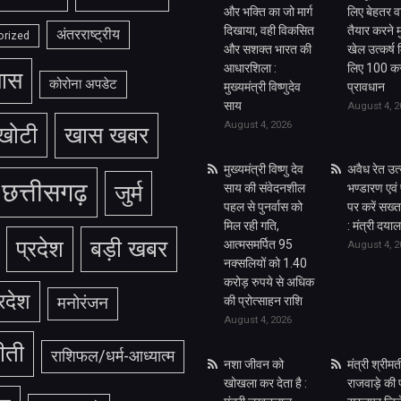
और भक्ति का जो मार्ग
लिए बेहतर 
दिखाया, वही विकसित
तैयार करने म
अंतरराष्ट्रीय
orized
और सशक्त भारत की
खेल उत्कर्ष
आधारशिला :
लिए 100 कर
ास
कोरोना अपडेट
मुख्यमंत्री विष्णुदेव
प्रावधान
साय
August 4, 2
August 4, 2026
खोटी
खास खबर
मुख्यमंत्री विष्णु देव
अवैध रेत उ
छत्तीसगढ़
जुर्म
साय की संवेदनशील
भण्डारण एवं
पहल से पुनर्वास को
पर करें सख्त
मिल रही गति,
: मंत्री दय
प्रदेश
बड़ी खबर
आत्मसमर्पित 95
August 4, 2
नक्सलियों को 1.40
करोड़ रुपये से अधिक
्रदेश
मनोरंजन
की प्रोत्साहन राशि
August 4, 2026
ीती
राशिफल/धर्म-आध्यात्म
नशा जीवन को
मंत्री श्रीमती
खोखला कर देता है :
राजवाड़े की