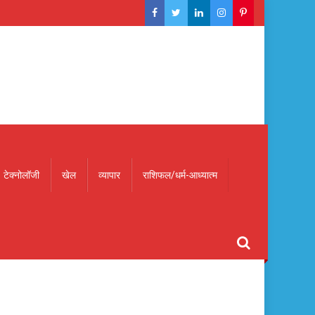
टेक्नोलॉजी
खेल
व्यापार
राशिफल/धर्म-आध्यात्म