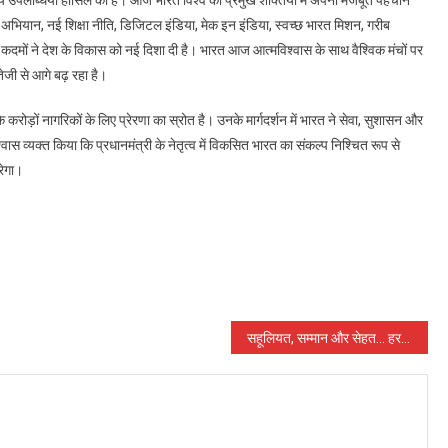
ीय उपलब्धियां हासिल की हैं। आज भारत विश्व की प्रमुख शक्तियों में अपनी मजबूत पहचान
श्रीमती
भारत अभियान, नई शिक्षा नीति, डिजिटल इंडिया, मेक इन इंडिया, स्वच्छ भारत मिशन, गरीब
लक्ष्मी
दमों ने देश के विकास को नई दिशा दी है। भारत आज आत्मविश्वास के साथ वैश्विक मंचों पर
राजवाड़े
तेजी से आगे बढ़ रहा है।
ने
की
श के करोड़ों नागरिकों के लिए प्रेरणा का स्रोत है। उनके मार्गदर्शन में भारत ने सेवा, सुशासन और
विशेष
श्वास व्यक्त किया कि प्रधानमंत्री के नेतृत्व में विकसित भारत का संकल्प निश्चित रूप से
प्रार्थना
रेगा।
सहूलियत, सम्मान और सेहत… हर घर नल से बदली जिंदगी : उप मुख्यमंत्री अरुण साव जल जीवन मिशन का काम देखने कमली के पहुंचे गांव