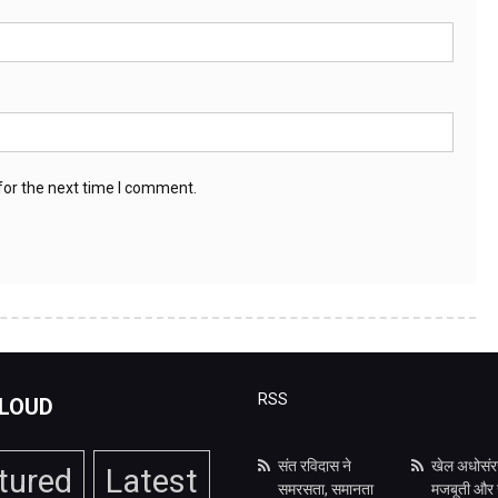
for the next time I comment.
RSS
LOUD
संत रविदास ने
खेल अधोसंर
tured
Latest
समरसता, समानता
मजबूती और ख