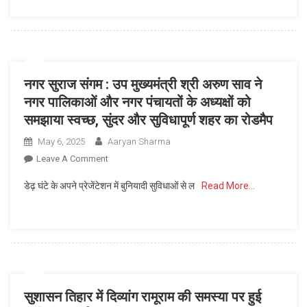
आरोग्य
लाभप्रद
मंदिर
फसलों
का
को
किया
अपनाएं
औचक
किसान
नगर सुराज संगम : उप मुख्यमंत्री श्री अरुण साव ने
निरीक्षण,
नगर पालिकाओं और नगर पंचायतों के अध्यक्षों को
संस्थागत
समझाया स्वच्छ, सुंदर और सुविधापूर्ण शहर का रोडमैप
प्रसव
को
May 6, 2025
Aaryan Sharma
प्रोत्साहित
On
Leave A Comment
करने
नगर
के
डेढ़ घंटे के अपने प्रेजेंटेशन में बुनियादी सुविधाओं से ल
Read More…
सुराज
दिए
संगम
निर्देश
:
उप
मुख्यमंत्री
श्री
अरुण
सुशासन तिहार में दिव्यांग रामूराम की समस्या पर हुई
साव