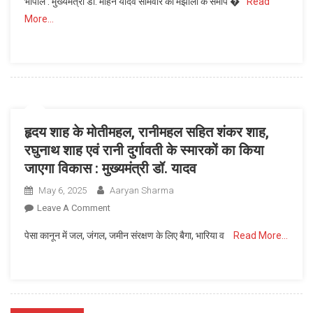
भोपाल : मुख्यमंत्री डॉ. मोहन यादव सोमवार को मझौली के समीप �
Read
डॉ.
More…
यादव
रिंवझा
में
भागवत
कथा
में
हुए
हृदय शाह के मोतीमहल, रानीमहल सहित शंकर शाह,
शामिल,
रघुनाथ शाह एवं रानी दुर्गावती के स्मारकों का किया
मुख्यमंत्री
जाएगा विकास : मुख्यमंत्री डॉ. यादव
की
कार्य
May 6, 2025
Aaryan Sharma
शैली
On
Leave A Comment
की
हृदय
तारीफ
पेसा कानून में जल, जंगल, जमीन संरक्षण के लिए बैगा, भारिया व
Read More…
शाह
कथावाचक
के
डॉ.
मोतीमहल,
अनिरूद्धाचार्य
रानीमहल
जी
सहित
महाराज