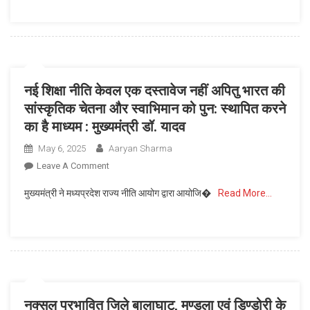
स्लॉट
बुकिंग
से
वंचित
नहीं
नई शिक्षा नीति केवल एक दस्तावेज नहीं अपितु भारत की
रहे,
सांस्कृतिक चेतना और स्वाभिमान को पुन: स्थापित करने
सभी
का है माध्यम : मुख्यमंत्री डॉ. यादव
किसानों
का
May 6, 2025
Aaryan Sharma
किया
On
Leave A Comment
जाए
नई
गेंहू
मुख्यमंत्री ने मध्यप्रदेश राज्य नीति आयोग द्वारा आयोजि�
Read More…
शिक्षा
उपार्जित
नीति
:
केवल
मुख्यमंत्री
एक
डॉ.
दस्तावेज
यादव
नहीं
अपितु
नक्सल प्रभावित जिले बालाघाट, मण्डला एवं डिण्डोरी के
भारत