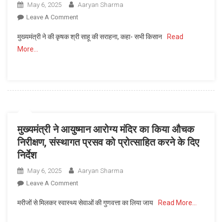
May 6, 2025
Aaryan Sharma
वनांचल
On
Leave A Comment
में
खेत
पेयजल,
मुख्यमंत्री ने की कृषक श्री साहू की सराहना, कहा- सभी किसान
Read
में
आवास
More…
पहुंचे
और
सीएम
जनकल्याण
साय
योजनाओं
:
की
केला
पहुँची
और
सौगात
पपीते
मुख्यमंत्री ने आयुष्मान आरोग्य मंदिर का किया औचक
की
निरीक्षण, संस्थागत प्रसव को प्रोत्साहित करने के दिए
खेती
निर्देश
को
सराहा,
May 6, 2025
Aaryan Sharma
बोले-
On
Leave A Comment
धान
मुख्यमंत्री
के
मरीजों से मिलकर स्वास्थ्य सेवाओं की गुणवत्ता का लिया जाय
Read More…
ने
अलावा
आयुष्मान
दूसरे