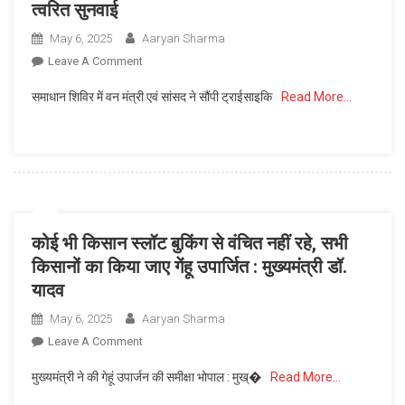
त्वरित सुनवाई
ने
नगर
May 6, 2025
Aaryan Sharma
पालिकाओं
On
Leave A Comment
और
सुशासन
नगर
समाधान शिविर में वन मंत्री एवं सांसद ने सौंपी ट्राईसाइकि
Read More…
तिहार
पंचायतों
में
के
दिव्यांग
अध्यक्षों
रामूराम
को
की
समझाया
समस्या
स्वच्छ,
पर
कोई भी किसान स्लॉट बुकिंग से वंचित नहीं रहे, सभी
सुंदर
हुई
और
किसानों का किया जाए गेंहू उपार्जित : मुख्यमंत्री डॉ.
त्वरित
सुविधापूर्ण
यादव
सुनवाई
शहर
May 6, 2025
Aaryan Sharma
का
On
Leave A Comment
रोडमैप
कोई
मुख्यमंत्री ने की गेहूं उपार्जन की समीक्षा भोपाल : मुख्�
Read More…
भी
किसान