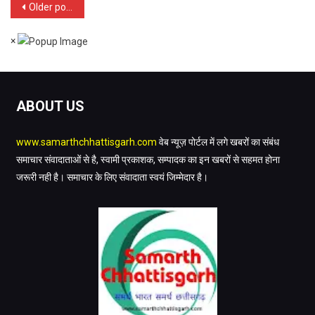
Posts
Older posts
शंकर
ने
शाह,
navigation
की
रघुनाथ
×
शाह
एवं
रानी
ABOUT US
दुर्गावती
के
स्मारकों
www.samarthchhattisgarh.com
वेब न्यूज़ पोर्टल में लगे खबरों का संबंध
का
समाचार संवादाताओं से है, स्वामी प्रकाशक, सम्पादक का इन खबरों से सहमत होना
किया
जरूरी नही है। समाचार के लिए संवादाता स्वयं जिम्मेदार है।
जाएगा
विकास
:
मुख्यमंत्री
डॉ.
यादव