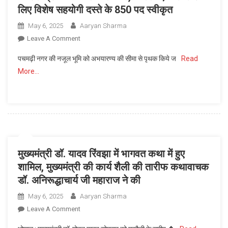
लिए विशेष सहयोगी दस्ते के 850 पद स्वीकृत
की
सांस्कृतिक
May 6, 2025
Aaryan Sharma
चेतना
On
Leave A Comment
और
नक्सल
स्वाभिमान
पचमढ़ी नगर की नजूल भूमि को अभयारण्य की सीमा से पृथक किये ज
Read
प्रभावित
को
More…
जिले
पुन:
बालाघाट,
स्थापित
मण्डला
करने
एवं
का
डिण्डोरी
है
के
माध्यम
लिए
:
मुख्यमंत्री डॉ. यादव रिंवझा में भागवत कथा में हुए
विशेष
मुख्यमंत्री
शामिल, मुख्यमंत्री की कार्य शैली की तारीफ कथावाचक
सहयोगी
डॉ.
डॉ. अनिरूद्धाचार्य जी महाराज ने की
दस्ते
यादव
के
May 6, 2025
Aaryan Sharma
850
On
Leave A Comment
पद
मुख्यमंत्री
स्वीकृत