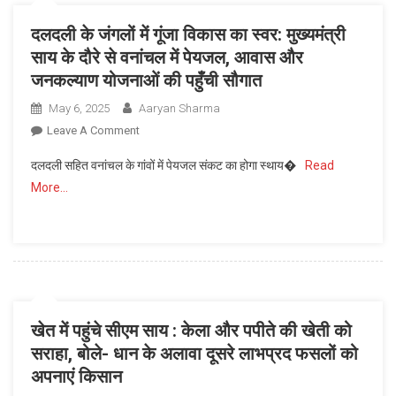
दलदली के जंगलों में गूंजा विकास का स्वर: मुख्यमंत्री
साय के दौरे से वनांचल में पेयजल, आवास और
जनकल्याण योजनाओं की पहुँची सौगात
May 6, 2025
Aaryan Sharma
On
Leave A Comment
दलदली
दलदली सहित वनांचल के गांवों में पेयजल संकट का होगा स्थाय�
Read
के
More…
जंगलों
में
गूंजा
विकास
का
स्वर:
मुख्यमंत्री
खेत में पहुंचे सीएम साय : केला और पपीते की खेती को
साय
सराहा, बोले- धान के अलावा दूसरे लाभप्रद फसलों को
के
अपनाएं किसान
दौरे
से