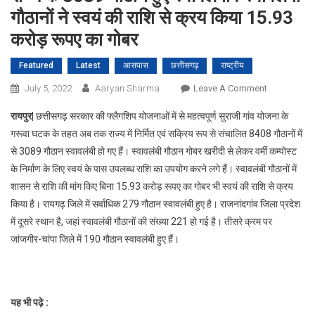
गौठानों ने स्वयं की राशि से क्रय किया 15.93
करोड़ रूपए का गोबर
Featured
Latest
आसपास
छत्तीसगढ़
राष्ट्रीय
On
July 5, 2022
Aaryan Sharma
Leave A Comment
राज्य
रायपुर|
छत्तीसगढ़ सरकार की फ्लैगशिप योजनाओं में से महत्वपूर्ण सुराजी गांव योजना के
के
गरूवा घटक के तहत अब तक राज्य में निर्मित एवं सक्रिय रूप से संचालित 8408 गौठानों में
3089
से 3089 गौठान स्वावलंबी हो गए हैं। स्वावलंबी गौठान गोबर खरीदी से लेकर वर्मी कम्पोस्ट
गौठान
के निर्माण के लिए स्वयं के पास उपलब्ध राशि का उपयोग करने लगे हैं। स्वावलंबी गौठानों में
हुए
स्वावलंबी
शासन से राशि की मांग किए बिना 15.93 करोड़ रूपए का गोबर भी स्वयं की राशि से क्रय
:
किया है। रायगढ़ जिले में सर्वाधिक 279 गौठान स्वावलंबी हुए है। राजनांदगांव जिला प्रदेश
स्वावलंबी
में दूसरे स्थान है, जहां स्वावलंबी गौठानों की संख्या 221 हो गई है। तीसरे क्रम पर
गौठानों
जांजगीर-चांपा जिले में 190 गौठान स्वावलंबी हुए हैं।
ने
स्वयं
की
राशि
यह भी पढ़े :
से