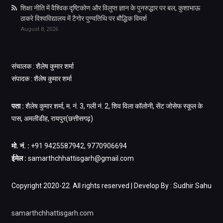
शिक्षा नीति में वैश्विक दृष्टिकोण और विलुप्त ज्ञान के पुनरुद्धार पर बल, कुशाभाऊ
ठाकरे विश्वविद्यालय में टैगोर पुण्यतिथि पर बौद्धिक विमर्श
August 8, 2026
संचालक : शैलेष कुमार शर्मा
संपादक : शैलेष कुमार शर्मा
पता :
शैलेष कुमार शर्मा, म. नं. 3, गली नं. 2, शिव विला कॉलोनी, सेंट जोसेफ स्कूल के
पास, अमलीडीह, रायपुर(छत्तीसगढ़)
मो. नं. :
+91 9425587942, 9770906694
ईमेल :
samarthchhattisgarh@gmail.com
Copyright 2020-22. All rights reserved | Develop By : Sudhir Sahu
samarthchhattisgarh.com