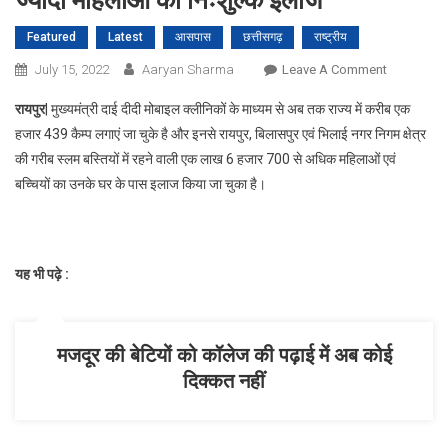
ज्यादा महिलाओं का निःशुल्क इलाज
Featured
Latest
आसपास
छत्तीसगढ़
राष्ट्रीय
On
July 15, 2022
Aaryan Sharma
Leave A Comment
मुख्यमंत्री
रायपुर
| मुख्यमंत्री दाई दीदी मोबाइल क्लीनिकों के माध्यम से अब तक राज्य में करीब एक
दाई
हजार 439 कैम्प लगाएं जा चुके है और इनसे रायपुर, बिलासपुर एवं भिलाई नगर निगम क्षेत्र
दीदी
की गरीब स्लम बस्तियों में रहने वाली एक लाख 6 हजार 700 से अधिक महिलाओं एवं
क्लीनिक,
बच्चियों का उनके घर के पास इलाज किया जा चुका है।
एक
लाख
से
ज्यादा
यह भी पढ़े :
महिलाओं
का
निःशुल्क
इलाज
मजदूर की बेटियों को कॉलेज की पढ़ाई में अब कोई
दिक्कत नहीं