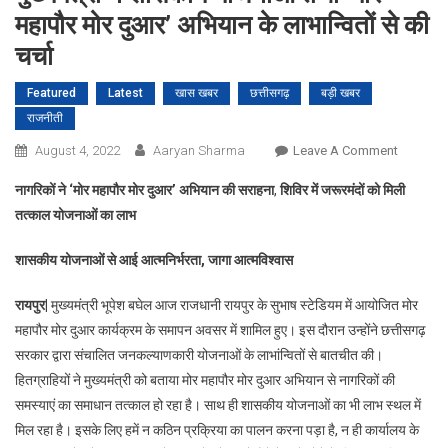
महापौर मोर दुआर’ अभियान के लाभान्वितों से की
चर्चा
Featured
Latest
खास खबर
छत्तीसगढ़
बड़ी खबर
राजनीती
On
August 4, 2022
Aaryan Sharma
Leave A Comment
मुख्यमंत्री
नागरिकों ने
‘
मोर महापौर मोर दुआर
’
अभियान की सराहना
,
शिविर में जरूरमंदों को मिली
ने
तत्काल योजनाओं का लाभ
शासकीय
योजनाओं
शासकीय योजनाओं से आई आत्मनिर्भरता, जागा आत्मविश्वास
तथा
‘मोर
रायपुर|
मुख्यमंत्री भूपेश बघेल आज राजधानी रायपुर के सुभाष स्टेडियम में आयोजित मोर
महापौर
महापौर मोर दुआर कार्यक्रम के समापन अवसर में शामिल हुए। इस दौरान उन्होंने छत्तीसगढ़
मोर
सरकार द्वारा संचालित जनकल्याणकारी योजनाओं के लाभांन्वितों से बातचीत की।
दुआर’
हितग्राहियों ने मुख्यमंत्री को बताया मोर महापौर मोर दुआर अभियान से नागरिकों की
अभियान
के
समस्याएं का समाधान तत्काल हो रहा है। साथ ही शासकीय योजनाओं का भी लाभ स्थल में
लाभान्वितों
मिल रहा है। इसके लिए हमें न कठिन प्रक्रिया का पालन करना पड़ा है, न ही कार्यालय के