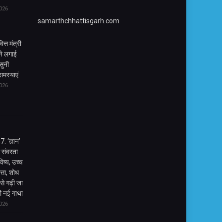
026
samarthchhattisgarh.com
ित्त मंत्री
ने लगाई
सुनी
 समस्याएं
026
 ‘ज्ञान’
े संवरता
िष्य, उच्च
वत्ता, शोध
े गढ़ी जा
की नई गाथा
026