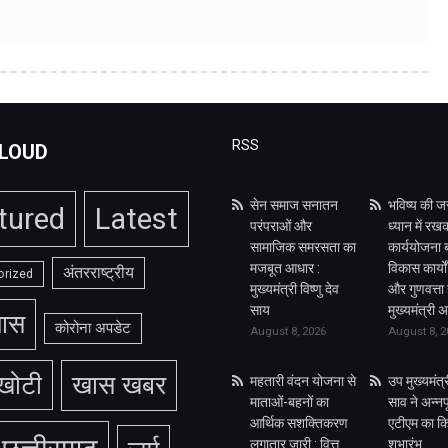
RSS
LOUD
सेन समाज सनातन
भविष्य की ज
tured
Latest
परंपराओं और
ध्यान में रखक
सामाजिक समरसता का
कार्ययोजना ब
मजबूत आधार :
विकास कार्यों 
अंतरराष्ट्रीय
orized
मुख्यमंत्री विष्णु देव
और गुणवत्ता 
साय
मुख्यमंत्री
ास
कोरोना अपडेट
August 8, 2026
August 8, 2
खोटी
खास खबर
महतारी वंदन योजना से
उप मुख्यमंत
माताओं-बहनों का
साव ने अन्नपूर
आर्थिक सशक्तिकरण
एटीएम का क
लगातार जारी : वित्त
शुभारंभ