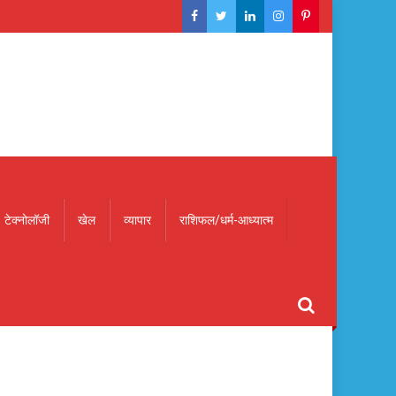
टेक्नोलॉजी
खेल
व्यापार
राशिफल/धर्म-आध्यात्म