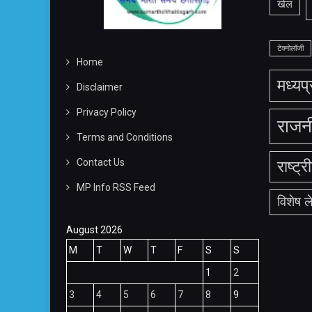
खेल
टेक्नोलॉजी
Home
मध्यप
Disclaimer
Privacy Policy
राजन
Terms and Conditions
Contact Us
राष्ट्र
MP Info RSS Feed
विशेष 
August 2026
M
T
W
T
F
S
S
1
2
3
4
5
6
7
8
9