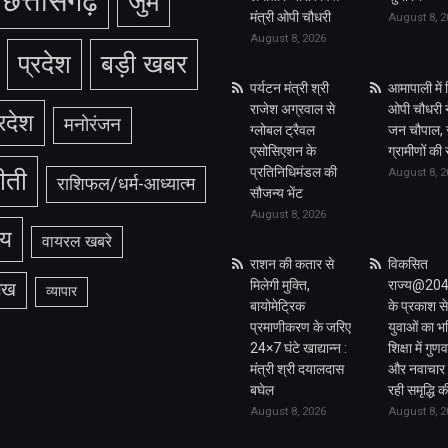
छत्तीसगढ़
जुर्म
मंत्री ओपी चौधरी
August 8, 2
August 8, 2026
प्रदेश
बड़ी खबर
पर्यटन मंत्री श्री
आमापाली में व
राजेश अग्रवाल से
ओपी चौधरी 
्रदेश
मनोरंजन
ग्लोबल ट्रैवल
जन चौपाल, 
एसोसिएशन के
ग्रामीणों की
प्रतिनिधिमंडल की
August 8, 2
ीती
राशिफल/धर्म-आध्यात्म
सौजन्य भेंट
August 8, 2026
ीय
वायरल खबरे
राशन की कतार से
विकसित
मिलेगी मुक्ति,
राज्य@2047:
लेख
व्यापार
बायोमेट्रिक
के प्रकाश स
प्रमाणीकरण के जरिए
युवाओं का भव
24×7 घंटे खाद्यान्न :
शिक्षा में गुण
मंत्री श्री दयालदास
और नवाचार स
बघेल
रही समृद्धि 
August 8, 2026
August 8, 2