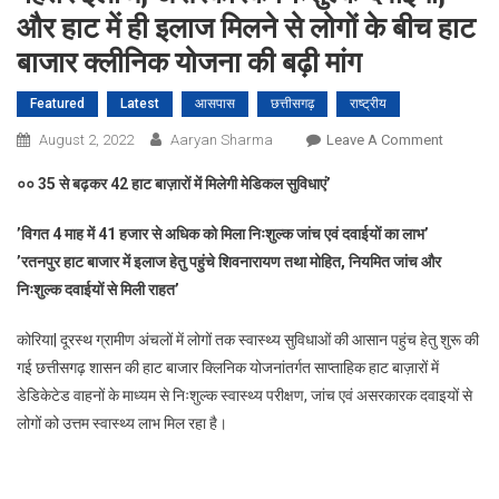
और हाट में ही इलाज मिलने से लोगों के बीच हाट
बाजार क्लीनिक योजना की बढ़ी मांग
Featured
Latest
आसपास
छत्तीसगढ़
राष्ट्रीय
On
August 2, 2022
Aaryan Sharma
Leave A Comment
बेहतर
००
35
से बढ़कर
42
हाट बाज़ारों में मिलेगी मेडिकल सुविधाएं
’
इलाज,
असरकार
’
विगत
4
माह में
41
हजार से अधिक को मिला निःशुल्क जांच एवं दवाईयों का लाभ
’
निःशुल्क
’
रतनपुर हाट बाजार में इलाज हेतु पहुंचे शिवनारायण तथा मोहित
,
नियमित जांच और
दवाईयों,
निःशुल्क दवाईयों से मिली राहत
’
और
हाट
कोरिया| दूरस्थ ग्रामीण अंचलों में लोगों तक स्वास्थ्य सुविधाओं की आसान पहुंच हेतु शुरू की
में
गई छत्तीसगढ़ शासन की हाट बाजार क्लिनिक योजनांतर्गत साप्ताहिक हाट बाज़ारों में
ही
डेडिकेटेड वाहनों के माध्यम से निःशुल्क स्वास्थ्य परीक्षण, जांच एवं असरकारक दवाइयों से
इलाज
मिलने
लोगों को उत्तम स्वास्थ्य लाभ मिल रहा है।
से
लोगों
के