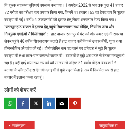
निःशुल्क स्वास्थ्य सुविधाएं उपलब्ध करवाया। 1 अप्रैल 2022 से अब तक कुल 41 हजार
72 मरीजों का परीक्षण कर उपचार किया गया, जिनमें 41 हजार 163 का टेस्ट कर निःशुल्क
दवाइयां दी गई। वहीं 54 जरूरतमंदों को इलाज हेतु जिला अस्पताल रेफर किया गया।
’
रतनपुर हाट बाजार में इलाज हेतु पहुंचे शिवनारायण तथा मोहित
,
नियमित जांच और
निःशुल्क दवाईयों से मिली राहत
’
:-
हाट बाजार रतनपुर में पेट दर्द और कमर दर्द की समस्या
लेकर पहुंचे 48 वर्षीय शिवनारायण बताते हैं हाट बाज़ार क्लीनिक में उनका बीपी, शुगर तथा
हीमोग्लोबिन की जांच की गई। हीमोग्लोबिन कम पाए जाने पर डॉक्टरों ने मुझे निःशुल्क
दवाइयां दी तथा खान-पान सम्बन्धी सलाह दी। दवाइयों से मुझे अब पहले से बेहतर महसूस हो
रहा है। वहीं हाई बीपी तथा सर दर्द की समस्या से पीड़ित 51 वर्षीय मोहित विश्वकर्मा ने
बताया कि डॉक्टरों द्वारा दी गयी दवाइयों से मुझे राहत मिला है, अब मैं नियमित रूप से हाट
बाजार में इलाज करवा रहा हूं।
लोगों को शेयर करें
Post
स्वतंत्रता सप्ताह के दौरान अपने घर, संस्थान में राष्ट्रीय ध्वज फहराएं : मुख्यमंत्री भूपेश बघेल
सामुदायिक बाड़ी में खेती कर आर्थिक रूप से सशक्त हो रही हैं समूह की महिलाएं