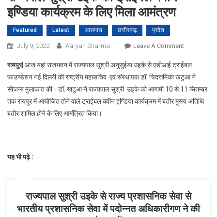
इण्डिया कार्यक्रम के लिए मिला आमंत्रण
Featured
Latest
आसपास
छत्तीसगढ़
प्रदेश
On
July 9, 2022
Aaryan Sharma
Leave A Comment
राज्यपाल
रायपुर|
आज यहां राजभवन में राज्यपाल सुश्री अनुसुईया उइके से एडीआई ट्राईबल
सुश्री
फाउण्डेशन नई दिल्ली की राष्ट्रीय महासचिव एवं संस्थापक डॉ. चिदत्तमिका खटुआ ने
उइके
सौजन्य मुलाकात की। डॉ. खटुआ ने राज्यपाल सुश्री उइके को आगामी 10 से 11 सितम्बर
को
तक रायपुर में आयोजित होने वाले ट्राईबल क्वीन इण्डिया कार्यक्रम में बतौर मुख्य अतिथि
ट्राईबल
क्वीन
बतौर शामिल होने के लिए आमंत्रित किया।
इण्डिया
कार्यक्रम
के
यह भी पढ़े :
लिए
मिला
आमंत्रण
राज्यपाल सुश्री उइके से राज्य प्रशासनिक सेवा से
भारतीय प्रशासनिक सेवा में पदोन्नत अधिकारीगण ने की