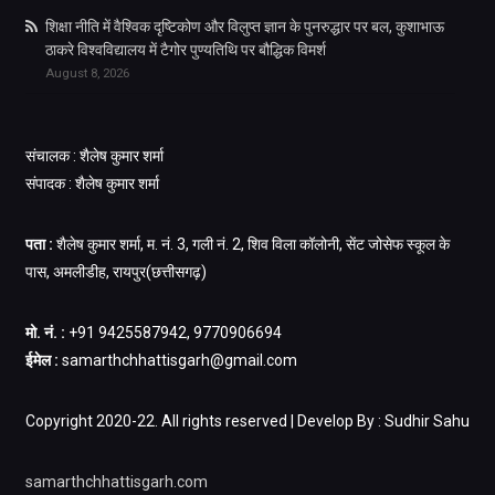
शिक्षा नीति में वैश्विक दृष्टिकोण और विलुप्त ज्ञान के पुनरुद्धार पर बल, कुशाभाऊ
ठाकरे विश्वविद्यालय में टैगोर पुण्यतिथि पर बौद्धिक विमर्श
August 8, 2026
संचालक : शैलेष कुमार शर्मा
संपादक : शैलेष कुमार शर्मा
पता :
शैलेष कुमार शर्मा, म. नं. 3, गली नं. 2, शिव विला कॉलोनी, सेंट जोसेफ स्कूल के
पास, अमलीडीह, रायपुर(छत्तीसगढ़)
मो. नं. :
+91 9425587942, 9770906694
ईमेल :
samarthchhattisgarh@gmail.com
Copyright 2020-22. All rights reserved | Develop By : Sudhir Sahu
samarthchhattisgarh.com