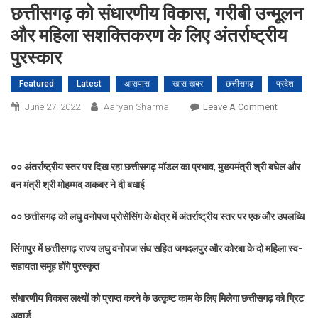
छत्तीसगढ़ को संधारणीय विकास, गरीबी उन्मूलन
और महिला सशक्तिकरण के लिए अंतर्राष्ट्रीय
पुरस्कार
Featured
Latest
आसपास
खास खबर
छत्तीसगढ़
प्रदेश
On
June 27, 2022
Aaryan Sharma
Leave A Comment
छत्तीसगढ़
को
संधारणीय
०० अंतर्राष्ट्रीय स्तर पर दिख रहा छत्तीसगढ़ मॉडल का प्रभाव
,
मुख्यमंत्री श्री बघेल और
विकास,
वन मंत्री श्री मोहम्मद अकबर ने दी बधाई
गरीबी
उन्मूलन
०० छत्तीसगढ़ को लघु वनोपज प्रोसेसिंग के क्षेत्र में अंतर्राष्ट्रीय स्तर पर एक और उपलब्धि
और
महिला
सिंगापुर में छत्तीसगढ़ राज्य लघु वनोपज संघ सहित जगदलपुर और कोरबा के दो महिला स्व-
सशक्तिकरण
सहायता समूह होंगे पुरस्कृत
के
लिए
संधारणीय विकास लक्ष्यों को प्राप्त करने के उत्कृष्ट काम के लिए मिलेगा छत्तीसगढ़ को ग्रिट
अंतर्राष्ट्रीय
अवार्ड