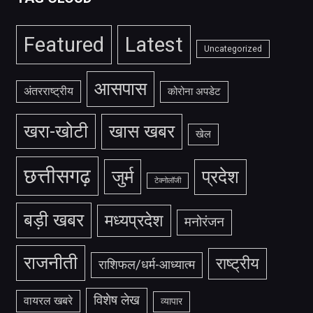
Featured
Latest
Uncategorized
आसपास
अंतरराष्ट्रीय
कोरोना अपडेट
खरा-खोटी
खास खबर
खेल
छत्तीसगढ़
जुर्म
प्रदेश
टेक्नोलॉजी
बड़ी खबर
मध्यप्रदेश
मनोरंजन
राजनीती
राष्ट्रीय
राशिफल/धर्म-आध्यात्म
विशेष लेख
वायरल खबरे
व्यापार