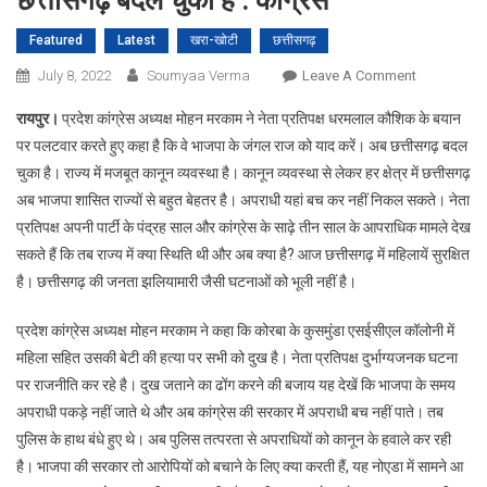
छत्तीसगढ़ बदल चुका है : कांग्रेस’
Featured
Latest
खरा-खोटी
छत्तीसगढ़
On
July 8, 2022
Soumyaa Verma
Leave A Comment
कौशिक
रायपुर।
प्रदेश कांग्रेस अध्यक्ष मोहन मरकाम ने नेता प्रतिपक्ष धरमलाल कौशिक के बयान
भाजपा
पर पलटवार करते हुए कहा है कि वे भाजपा के जंगल राज को याद करें। अब छत्तीसगढ़ बदल
के
चुका है। राज्य में मजबूत कानून व्यवस्था है। कानून व्यवस्था से लेकर हर क्षेत्र में छत्तीसगढ़
जंगल
अब भाजपा शासित राज्यों से बहुत बेहतर है। अपराधी यहां बच कर नहीं निकल सकते। नेता
राज
को
प्रतिपक्ष अपनी पार्टी के पंद्रह साल और कांग्रेस के साढ़े तीन साल के आपराधिक मामले देख
याद
सकते हैं कि तब राज्य में क्या स्थिति थी और अब क्या है? आज छत्तीसगढ़ में महिलायें सुरक्षित
करें,
है। छत्तीसगढ़ की जनता झलियामारी जैसी घटनाओं को भूली नहीं है।
अब
छत्तीसगढ़
प्रदेश कांग्रेस अध्यक्ष मोहन मरकाम ने कहा कि कोरबा के कुसमुंडा एसईसीएल कॉलोनी में
बदल
महिला सहित उसकी बेटी की हत्या पर सभी को दुख है। नेता प्रतिपक्ष दुर्भाग्यजनक घटना
चुका
पर राजनीति कर रहे है। दुख जताने का ढोंग करने की बजाय यह देखें कि भाजपा के समय
है
अपराधी पकड़े नहीं जाते थे और अब कांग्रेस की सरकार में अपराधी बच नहीं पाते। तब
:
पुलिस के हाथ बंधे हुए थे। अब पुलिस तत्परता से अपराधियों को कानून के हवाले कर रही
कांग्रेस’
है। भाजपा की सरकार तो आरोपियों को बचाने के लिए क्या करती हैं, यह नोएडा में सामने आ