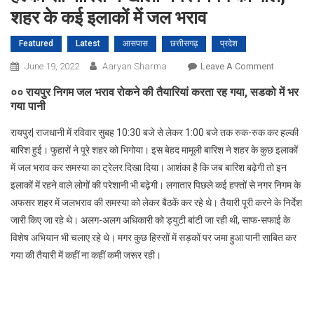
शहर के कई इलाकों में जल भराव
Featured
Latest
आसपास
छत्तीसगढ़
प्रदेश
On
June 19, 2022
Aaryan Sharma
Leave A Comment
हल्की
०० रायपुर निगम जल भराव रोकने की तैयारियां करता रह गया, सडको में भर
सी
गया पानी
बारिश
ने
रायपुर| राजधानी में रविवार सुबह 10:30 बजे से लेकर 1:00 बजे तक रुक-रुक कर हल्की
खोली
बारिश हुई। फुहारों ने पूरे शहर को भिगोया। इस बेहद मामूली बारिश ने शहर के कुछ इलाकों
नगर
में जल भराव कर समस्या का ट्रेलर दिखा दिया। आशंका है कि जब बारिश बढ़ेगी तो इन
निगम
इलाकों में रहने वाले लोगों की परेशानी भी बढ़ेगी। लगातार पिछले कई हफ्तों से नगर निगम के
की
अफसर शहर में जलभराव की समस्या को लेकर बैठकें कर रहे थे। तैयारी पूरी करने के निर्देश
पोल,
जारी किए जा रहे थे। अलग-अलग अधिकारी को ड्युटी बांटी जा रही थी, साफ-सफाई के
शहर
विशेष अभियान भी चलाए रहे थे। मगर कुछ हिस्सों में सड़कों पर जमा हुआ पानी साबित कर
के
गया की तैयारी में कहीं ना कहीं कमी जरूर रही।
कई
इलाकों
में
जल