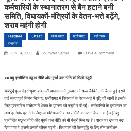
कर्मचारियों के स्थानातरण से बैन हटाने बनी
समिति, विधायकों-मंत्रियों के वेतन-भत्ते बढ़ेंगे,
शराब महंगी होगी
Featured
Latest
खास खबर
छत्तीसगढ़
बड़ी खबर
राजनीती
On
July 14, 2022
Soumyaa Verma
Leave A Comment
भूपेश
कैबिनेट
में
०० बहु प्रतीक्षित मछुआ नीति और भूगर्भ जल नीति को मिली मंजूरी
कई
महत्वपूर्ण
रायपुर|
मुख्यमंत्री भूपेश बघेल की अध्यक्षता में गुरुवार को राज्य कैबिनेट की बैठक हुई इसमें
फैसले
कई महतवपूर्ण निर्णय लिए गए, छत्तीसगढ़ में विधायकों के वेतन-भत्ते में वृद्धि की जानी है इसके
:
लिए प्रस्तावित संशोधन विधेयक के प्रारूप को मंजूरी दे दी गई। कर्मचारियों के ट्रांसफर पर
प्रदेश
लगा प्रतिबंध हटाने के लिए एक मंत्रिमंडलीय उप समिति का गठन किया गया है वहीं बहु
के
प्रतीक्षित मछुआ नीति और भूगर्भ जल नीति को भी मंजूरी मिल गई है। शराब पर उपकर बढ़ा
कर्मचारियों
के
दिया गया है, इससे उसकी कीमतें बढ़ेंगी। विधायकों की वेतनवृद्धि के लिए तीन संशोधन