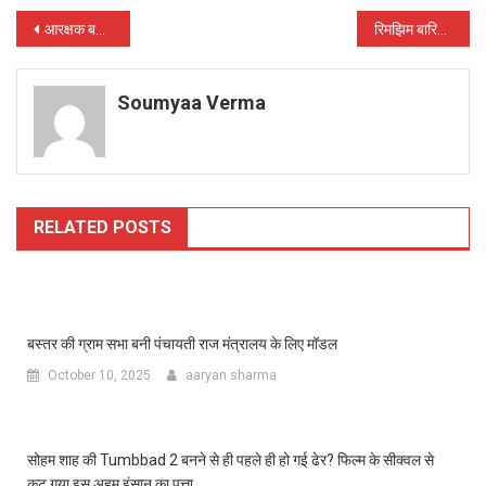
Post
आरक्षक बस्तर फाईटर्स भर्ती प्रक्रिया 2021-22 के लिखित परीक्षा हेतु प्रवेशपत्र प्राप्त करने 15-07-2022 अंतिम तिथि
रिमझिम बारिश के बीच 8 किलोमीटर पैदल चलकर कोइलार ढोढ़ी पहुंची स्वास्थ्य टीम
navigation
Soumyaa Verma
RELATED POSTS
बस्तर की ग्राम सभा बनी पंचायती राज मंत्रालय के लिए मॉडल
October 10, 2025
aaryan sharma
सोहम शाह की Tumbbad 2 बनने से ही पहले ही हो गई ढेर? फिल्म के सीक्वल से
कट गया इस अहम इंसान का पत्ता