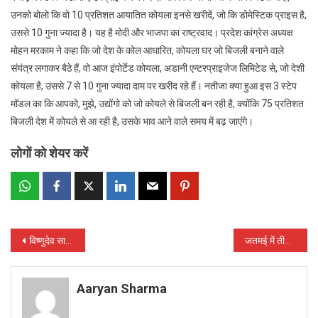
उनको बोलो कि वो 10 प्रतिशत आयातित कोयला इनसे खरीदें, जो कि डोमेस्टिक प्राइस है,
उससे 10 गुना ज्यादा है। यह है मोदी और भाजपा का राष्ट्रवाद। प्रदेश कांग्रेस अध्यक्ष
मोहन मरकाम ने कहा कि जो देश के कोल आधारित, कोयला घर जो बिजली बनाने वाले
संयंत्र लगाकर बैठे हैं, वो आज इंपोर्टेड कोयला, अडानी एन्टरप्राइजेज लिमिटेड से, जो देशी
कोयला है, उससे 7 से 10 गुना ज्यादा दाम पर खरीद रहे हैं। नतीजा क्या हुआ इस 3 स्टेप
मॉडल का कि आपको, मुझे, उद्योंगो को जो कोयले से बिजली बन रही है, क्योंकि 75 प्रतिशत
बिजली देश में कोयले से आ रही है, उसके भाव आने वाले समय में बढ़ जाएंगे।
लोगों को शेयर करें
Post
विष्णुदेव साय तो जनता और भाजपा नेतृत्व दोनो का भरोसा खो चुके है : कांग्रेस
जतमई में तीन दोस्तों के साथ नहाने गए किशोर की डूबने से मौत
navigation
Aaryan Sharma