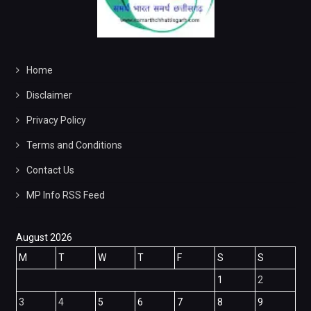
Home
Disclaimer
Privacy Policy
Terms and Conditions
Contact Us
MP Info RSS Feed
August 2026
M
T
W
T
F
S
S
1
2
3
4
5
6
7
8
9