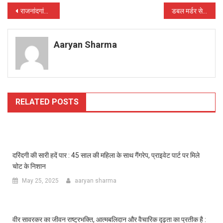
Post
राजनांदगांव में छापा, सराफा कारोबारी के घर ईओडब्लू-एसीबी की जांच जारी
डबल मर्डर से सनसनी : शिक्षक दंपति की बेरहमी से हत्या, पुरानी रंजिश को लेकर आरोपी ने वारदात को दिया अंजाम
navigation
Aaryan Sharma
RELATED POSTS
दरिंदगी की सारी हदें पार : 45 साल की महिला के साथ गैंगरेप, प्राइवेट पार्ट पर मिले
चोट के निशान
May 25, 2025
aaryan sharma
वीर सावरकर का जीवन राष्ट्रभक्ति, आत्मबलिदान और वैचारिक दृढ़ता का प्रतीक है :