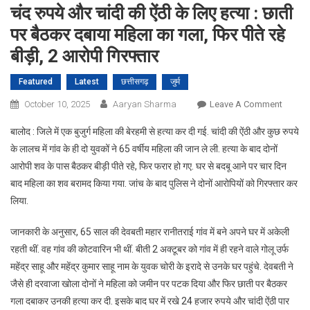
चंद रुपये और चांदी की ऐंठी के लिए हत्‍या : छाती
पर बैठकर दबाया महिला का गला, फिर पीते रहे
बीड़ी, 2 आरोपी गिरफ्तार
Featured
Latest
छत्तीसगढ़
जुर्म
On
October 10, 2025
Aaryan Sharma
Leave A Comment
चंद
बालोद : जिले में एक बुजुर्ग महिला की बेरहमी से हत्या कर दी गई. चांदी की ऐंठी और कुछ रुपये
रुपये
के लालच में गांव के ही दो युवकों ने 65 वर्षीय महिला की जान ले ली. हत्या के बाद दोनों
और
आरोपी शव के पास बैठकर बीड़ी पीते रहे, फ‍िर फरार हो गए. घर से बदबू आने पर चार दिन
चांदी
बाद महिला का शव बरामद किया गया. जांच के बाद पुल‍िस ने दोनों आरोपियों को गिरफ्तार कर
की
ऐंठी
लिया.
के
लिए
जानकारी के अनुसार, 65 साल की देवबती महार रानीतराई गांव में बने अपने घर में अकेली
हत्‍या
रहती थीं. वह गांव की कोटवारिन भी थीं. बीती 2 अक्टूबर को गांव में ही रहने वाले गोलू उर्फ
:
महेंद्र साहू और महेंद्र कुमार साहू नाम के युवक चोरी के इरादे से उनके घर पहुंचे. देवबती ने
छाती
जैसे ही दरवाजा खोला दोनों ने महिला को जमीन पर पटक दिया और फिर छाती पर बैठकर
पर
गला दबाकर उनकी हत्‍या कर दी. इसके बाद घर में रखे 24 हजार रुपये और चांदी ऐंठी पार