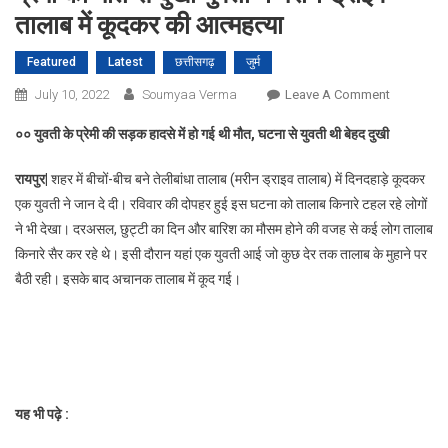
तालाब में कूदकर की आत्महत्या
Featured
Latest
छत्तीसगढ़
जुर्म
On
July 10, 2022
Soumyaa Verma
Leave A Comment
प्रेमी
०० युवती के प्रेमी की सड़क हादसे में हो गई थी मौत, घटना से युवती थी बेहद दुखी
की
मौत
रायपुर|
शहर में बीचों-बीच बने तेलीबांधा तालाब (मरीन ड्राइव तालाब) में दिनदहाड़े कूदकर
से
एक युवती ने जान दे दी। रविवार की दोपहर हुई इस घटना को तालाब किनारे टहल रहे लोगों
दुखी
ने भी देखा। दरअसल, छुट्टी का दिन और बारिश का मौसम होने की वजह से कई लोग तालाब
युवती
किनारे सैर कर रहे थे। इसी दौरान यहां एक युवती आई जो कुछ देर तक तालाब के मुहाने पर
ने
मरीन
बैठी रही। इसके बाद अचानक तालाब में कूद गई।
ड्राइव
तालाब
में
कूदकर
की
यह भी पढ़े :
आत्महत्या