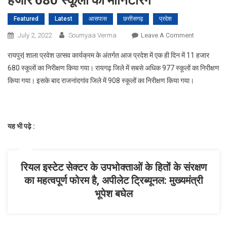
हजार 680 स्कूलों की मॉनिटरिंग
Featured
Latest
आसपास
छत्तीसगढ़
प्रदेश
On
July 2, 2022
Soumyaa Verma
Leave A Comment
शाला
रायपुर| शाला प्रवेश उत्सव कार्यक्रम के अंतर्गत आज प्रदेश में एक ही दिन में 11 हजार
प्रवेश
680 स्कूलों का निरीक्षण किया गया। रायगढ़ जिले में सबसे अधिक 977 स्कूलों का निरीक्षण
उत्सव
किया गया। इसके बाद राजनांदगांव जिले में 908 स्कूलों का निरीक्षण किया गया।
:
एक
दिन
में
यह भी पढ़े :
की
गई
11
हजार
रियल इस्टेट सेक्टर के उपभोक्ताओं के हितों के संरक्षण
680
का महत्वपूर्ण फोरम है, अपीलेट ट्रिब्यूनल: मुख्यमंत्री
स्कूलों
भूपेश बघेल
की
मॉनिटरिंग