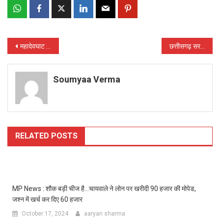
Post
महादेवघाट में 24 जुलाई को होगा छत्तीसगढ़ मेहर समाज रायपुर जिला युवा संगठन का चुनाव
छत्तीसगढ़ सरकार का शिक्षा में एक और नवाचार, शालाओं में उपलब्ध संसाधनों का होगा अधिकतम उपयोग करने का हो रहा प्रयास
navigation
Soumyaa Verma
RELATED POSTS
MP News : शौक बड़ी चीज है…चायवाले ने लोन पर खरीदी 90 हजार की मोपेड,
जश्न में खर्च कर दिए 60 हजार
October 17, 2024
aaryan sharma