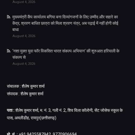
August 4, 2026
मुख्यमंत्री कैंप कार्यालय बगिया बना दिव्यांगजनों के लिए उम्मीद और सहारे का
केंद्र, श्रवण बाधित छात्रा को मिला श्रवण यंत्र, अब पढ़ाई में नहीं होगी कोई
बाधा
August 4, 2026
‘नशा मुक्त युवा फॉर विकसित भारत संकल्प अभियान‘ की शुरुआत हरियाली के
संकल्प से
August 4, 2026
संचालक : शैलेष कुमार शर्मा
संपादक : शैलेष कुमार शर्मा
पता :
शैलेष कुमार शर्मा, म. नं. 3, गली नं. 2, शिव विला कॉलोनी, सेंट जोसेफ स्कूल के
पास, अमलीडीह, रायपुर(छत्तीसगढ़)
मो. नं. :
+91 9425587942, 9770906694