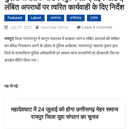
लंबित अपराधों पर त्वरित कार्यवाही के दिए निर्देश
Featured
Latest
आसपास
छत्तीसगढ़
प्रदेश
On
July 21, 2022
Soumyaa Verma
Leave A Comment
पुलिस
रायपुर|
जिला नारायणपुर में कानून व्यवस्था में कसावट लाने व लंबित अपराधों की समीक्षा
अधीक्षक
कर शीघ्र निराकरण करने के उद्देश्य से पुलिस अधीक्षक, नारायणपुर सदानंद कुमार द्वारा
नारायणपुर
जिले के राजपत्रित पुलिस अधिकारियों एवं समस्त थाना प्रभारियों एवं डीआरजी टीम का
ने
क्राईम मीटिंग लिया गया।
ली
क्राईम
मीटिंग,
लंबित
यह भी पढ़े :
अपराधों
पर
त्वरित
कार्यवाही
महादेवघाट में 24 जुलाई को होगा छत्तीसगढ़ मेहर समाज
के
रायपुर जिला युवा संगठन का चुनाव
दिए
निर्देश