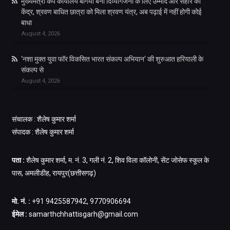
मुख्यमंत्री कैंप कार्यालय बगिया बना दिव्यांगजनों के लिए उम्मीद और सहारे का
केंद्र, श्रवण बाधित छात्रा को मिला श्रवण यंत्र, अब पढ़ाई में नहीं होगी कोई
बाधा
August 4, 2026
‘नशा मुक्त युवा फॉर विकसित भारत संकल्प अभियान‘ की शुरुआत हरियाली के
संकल्प से
August 4, 2026
संचालक : शैलेष कुमार शर्मा
संपादक : शैलेष कुमार शर्मा
पता :
शैलेष कुमार शर्मा, म. नं. 3, गली नं. 2, शिव विला कॉलोनी, सेंट जोसेफ स्कूल के
पास, अमलीडीह, रायपुर(छत्तीसगढ़)
मो. नं. :
+91 9425587942, 9770906694
ईमेल :
samarthchhattisgarh@gmail.com