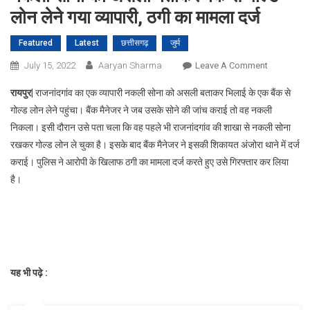
लोन लेने गया व्यापारी, ठगी का मामला दर्ज
Featured
Latest
छत्तीसगढ़
जुर्म
On
July 15, 2022
Aaryan Sharma
Leave A Comment
नकली
रायपुर|
राजनांदगांव का एक व्यापारी नकली सोना को असली बताकर भिलाई के एक बैंक से
सोना
गोल्ड लोन लेने पहुंचा। बैंक मैनेजर ने जब उसके सोने की जांच कराई तो वह नकली
को
निकला। इसी दौरान उसे पता चला कि वह पहले भी राजनांदगांव की शाखा से नकली सोना
असली
रखकर गोल्ड लोन ले चुका है। इसके बाद बैंक मैनेजर ने इसकी शिकायत अंजोरा थाने में दर्ज
बताकर
बैंक
कराई। पुलिस ने आरोपी के खिलाफ ठगी का मामला दर्ज करते हुए उसे गिरफ्तार कर लिया
से
है।
गोल्ड
लोन
लेने
गया
व्यापारी,
ठगी
यह भी पढ़े :
का
मामला