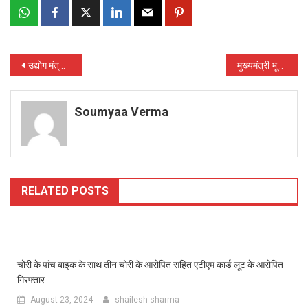
Post
उद्योग मंत्री कवासी लखमा छत्तीसगढ़ के हैंडीक्राफ्ट ऑयटम्स के एक्सपोर्ट को लेकर इंडोनेशिया के हस्तशिल्पियों और वितरकों से की चर्चा
मुख्यमंत्री भूपेश बघेल के निर्देश पर प्रदेश में ‘नरवा मिशन’ गठित
navigation
Soumyaa Verma
RELATED POSTS
चोरी के पांच बाइक के साथ तीन चोरी के आरोपित सहित एटीएम कार्ड लूट के आरोपित
गिरफ्तार
August 23, 2024
shailesh sharma