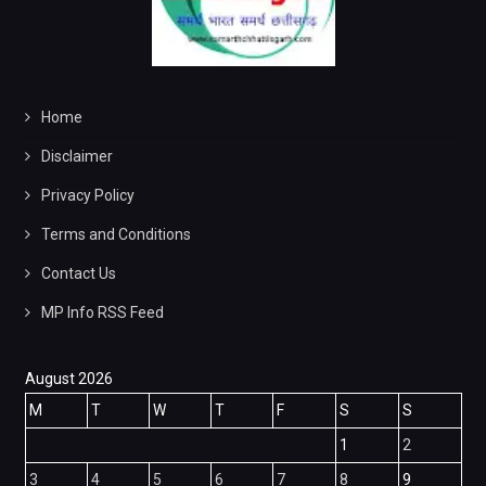
Home
Disclaimer
Privacy Policy
Terms and Conditions
Contact Us
MP Info RSS Feed
August 2026
M
T
W
T
F
S
S
1
2
3
4
5
6
7
8
9