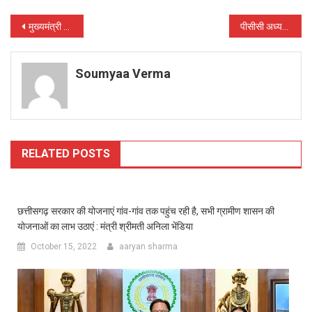
Post
मुख्यमंत्री भूपेश बघेल की सरकार विशेष पिछड़ी जनजाति समूह के शिक्षित युवाओं को सरकारी नौकरी दे रही : कांग्रेस
पीसीसी अध्यक्ष मोहन मरकाम के तीन वर्ष पूरे होने पर कांग्रेसजनों ने प्रदेश भर में किया अनेक आयोजन
navigation
Soumyaa Verma
RELATED POSTS
छत्तीसगढ़ सरकार की योजनाएं गांव-गांव तक पहुंच रही है, सभी ग्रामीण शासन की
योजनाओं का लाभ उठाएं : मंत्री श्रीमती अनिला भेंडिया
October 15, 2022
aaryan sharma