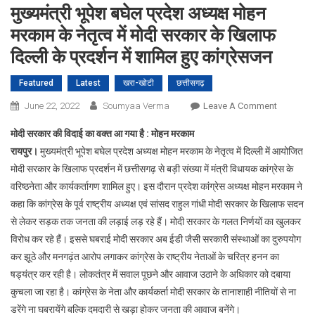
मुख्यमंत्री भूपेश बघेल प्रदेश अध्यक्ष मोहन
मरकाम के नेतृत्व में मोदी सरकार के खिलाफ
दिल्ली के प्रदर्शन में शामिल हुए कांग्रेसजन
Featured
Latest
खरा-खोटी
छत्तीसगढ़
On
June 22, 2022
Soumyaa Verma
Leave A Comment
मुख्यमंत्री
मोदी सरकार की विदाई का वक्त आ गया है : मोहन मरकाम
भूपेश
रायपुर।
मुख्यमंत्री भूपेश बघेल प्रदेश अध्यक्ष मोहन मरकाम के नेतृत्व में दिल्ली में आयोजित
बघेल
मोदी सरकार के खिलाफ प्रदर्शन में छत्तीसगढ़ से बड़ी संख्या में मंत्री विधायक कांग्रेस के
प्रदेश
वरिष्ठनेता और कार्यकर्तागण शामिल हुए। इस दौरान प्रदेश कांग्रेस अध्यक्ष मोहन मरकाम ने
अध्यक्ष
मोहन
कहा कि कांग्रेस के पूर्व राष्ट्रीय अध्यक्ष एवं सांसद राहुल गांधी मोदी सरकार के खिलाफ सदन
मरकाम
से लेकर सड़क तक जनता की लड़ाई लड़ रहे हैं। मोदी सरकार के गलत निर्णयों का खुलकर
के
विरोध कर रहे हैं। इससे घबराई मोदी सरकार अब ईडी जैसी सरकारी संस्थाओं का दुरुपयोग
नेतृत्व
कर झूठे और मनगढ़ंत आरोप लगाकर कांग्रेस के राष्ट्रीय नेताओं के चरित्र हनन का
में
षड्यंत्र कर रही है। लोकतंत्र में सवाल पूछने और आवाज उठाने के अधिकार को दबाया
मोदी
कुचला जा रहा है। कांग्रेस के नेता और कार्यकर्ता मोदी सरकार के तानाशाही नीतियों से ना
सरकार
डरेंगे ना घबरायेंगे बल्कि दमदारी से खड़ा होकर जनता की आवाज बनेंगे।