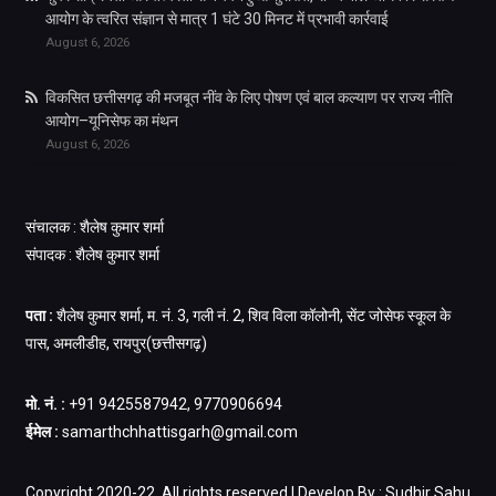
आयोग के त्वरित संज्ञान से मात्र 1 घंटे 30 मिनट में प्रभावी कार्रवाई
August 6, 2026
विकसित छत्तीसगढ़ की मजबूत नींव के लिए पोषण एवं बाल कल्याण पर राज्य नीति
आयोग–यूनिसेफ का मंथन
August 6, 2026
संचालक : शैलेष कुमार शर्मा
संपादक : शैलेष कुमार शर्मा
पता :
शैलेष कुमार शर्मा, म. नं. 3, गली नं. 2, शिव विला कॉलोनी, सेंट जोसेफ स्कूल के
पास, अमलीडीह, रायपुर(छत्तीसगढ़)
मो. नं. :
+91 9425587942, 9770906694
ईमेल :
samarthchhattisgarh@gmail.com
Copyright 2020-22. All rights reserved | Develop By : Sudhir Sahu