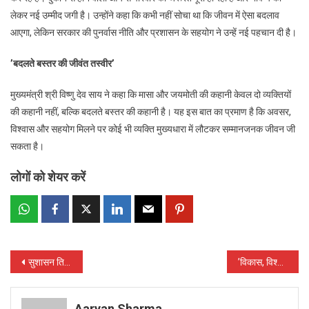
लेकर नई उम्मीद जगी है। उन्होंने कहा कि कभी नहीं सोचा था कि जीवन में ऐसा बदलाव
आएगा, लेकिन सरकार की पुनर्वास नीति और प्रशासन के सहयोग ने उन्हें नई पहचान दी है।
’बदलते बस्तर की जीवंत तस्वीर’
मुख्यमंत्री श्री विष्णु देव साय ने कहा कि मासा और जयमोती की कहानी केवल दो व्यक्तियों
की कहानी नहीं, बल्कि बदलते बस्तर की कहानी है। यह इस बात का प्रमाण है कि अवसर,
विश्वास और सहयोग मिलने पर कोई भी व्यक्ति मुख्यधारा में लौटकर सम्मानजनक जीवन जी
सकता है।
लोगों को शेयर करें
Post
सुशासन तिहार में मुख्यमंत्री विष्णुदेव साय पहुंचे बीजापुर के सुदूर गांव कोण्डापल्ली : चौपाल में सुनीं ग्रामीणों की समस्याएं
’विकास, विश्वास और सुशासन का सेतु बना कोण्डापल्ली का बेली ब्रिज’ : ’मुख्यमंत्री साय ने किया निरीक्षण, कहा – दूरस्थ क्षेत्रों तक विकास पहुंचाना हमारी सर्वाेच्च प्राथमिकता’
navigation
Aaryan Sharma