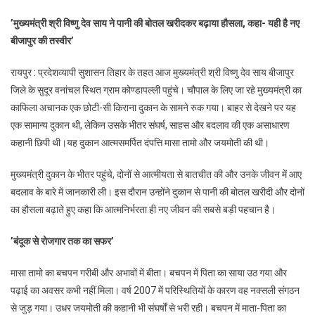
रुके
’मुख्यमंत्री श्री विष्णु देव साय ने पानी की बोतल खरीदकर बढ़ाया हौसला, कहा- यही है नए
एक
बीजापुर की तस्वीर’
छोटी-
सी
रायपुर : प्रदेशव्यापी सुशासन तिहार के तहत आज मुख्यमंत्री श्री विष्णु देव साय बीजापुर
किराना
जिले के सुदूर वनांचल स्थित ग्राम कोण्डापल्ली पहुंचे। चौपाल के लिए जा रहे मुख्यमंत्री का
दुकान
काफिला अचानक एक छोटी-सी किराना दुकान के सामने रुक गया। बाहर से देखने पर यह
पर…
एक सामान्य दुकान थी, लेकिन उसके भीतर संघर्ष, साहस और बदलाव की एक असाधारण
और
सामने
कहानी छिपी थी।यह दुकान आत्मसमर्पित दंपत्ति मासा तामो और जयमोती की थी।
थी
बदलाव
मुख्यमंत्री दुकान के भीतर पहुंचे, दोनों से आत्मीयता से बातचीत की और उनके जीवन में आए
की
बदलाव के बारे में जानकारी ली। इस दौरान उन्होंने दुकान से पानी की बोतल खरीदी और दोनों
बड़ी
का हौसला बढ़ाते हुए कहा कि आत्मनिर्भरता ही नए जीवन की सबसे बड़ी पहचान है।
कहानी’
’बंदूक से रोजगार तक का सफर’
मासा तामो का बचपन गरीबी और अभावों में बीता। बचपन में पिता का साया उठ गया और
पढ़ाई का अवसर कभी नहीं मिला। वर्ष 2007 में परिस्थितियों के कारण वह नक्सली संगठन
से जुड़ गया। उधर जयमोती की कहानी भी संघर्षों से भरी रही। बचपन में माता-पिता का