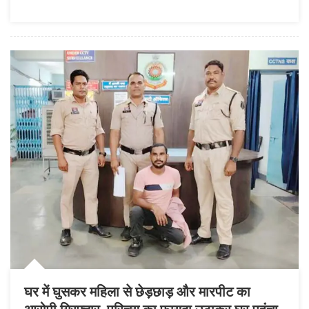
विवाद
पर
बदमाशों
ने
चाकू
से
किया
हमला,
पुलिस
ने
निकाला
जुलूस
घर में घुसकर महिला से छेड़छाड़ और मारपीट का