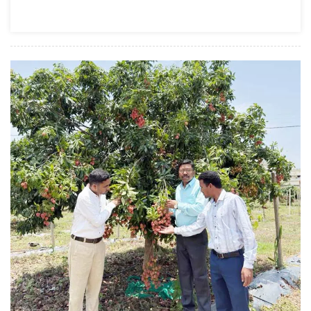
गौरव
:
‘विश्व
की
सबसे
बड़ी
अनाज
भंडारण
योजना’
में
बनाया
कीर्तिमान,
प्रदेश
के
कुल
चने
का
50%
अकेले