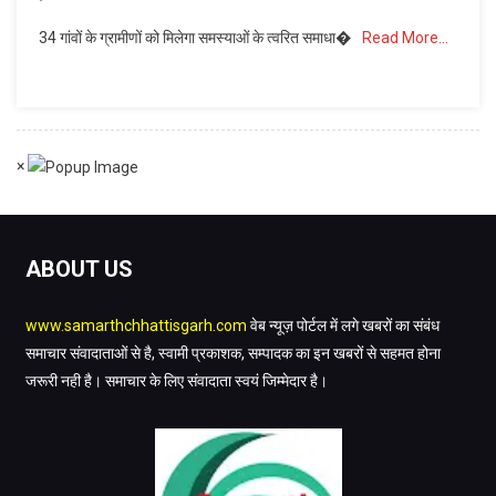
योजना
सुशासन
के
34 गांवों के ग्रामीणों को मिलेगा समस्याओं के त्वरित समाधा�
Read More…
तिहार
सहयोग
2026
से
:
बदली
08
अपनी
मई
जिंदगी
×
को
खरसोता
और
किलकिला
ABOUT US
में
लगेंगे
जनसमस्या
www.samarthchhattisgarh.com
वेब न्यूज़ पोर्टल में लगे खबरों का संबंध
निवारण
समाचार संवादाताओं से है, स्वामी प्रकाशक, सम्पादक का इन खबरों से सहमत होना
शिविर
जरूरी नही है। समाचार के लिए संवादाता स्वयं जिम्मेदार है।