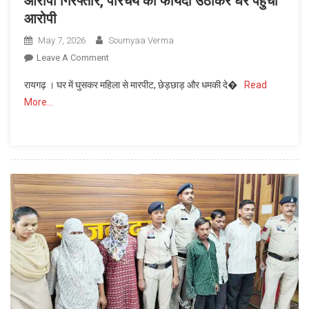
आरोपी गिरफ्तार, परिचय का फायदा उठाकर घर पहुंचा
आरोपी
May 7, 2026
Soumyaa Verma
On
Leave A Comment
घर
रायगढ़ । घर में घुसकर महिला से मारपीट, छेड़छाड़ और धमकी दे�
Read
में
More…
घुसकर
महिला
से
छेड़छाड़
और
मारपीट
का
आरोपी
गिरफ्तार,
परिचय
का
फायदा
उठाकर