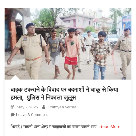
के
साथ
युवक
गिरफ्तार,
बेचने
के
फिराक
में
था
आरोपी,
दो
लाख
बाइक टकराने के विवाद पर बदमाशों ने चाकू से किया
कैश
हमला, पुलिस ने निकाला जुलूस
भी
बरामद
May 7, 2026
Soumyaa Verma
On
Leave A Comment
बाइक
भिलाई। छावनी थाना क्षेत्र में चाकूबाजी का मामला सामने आय
Read More…
टकराने
के