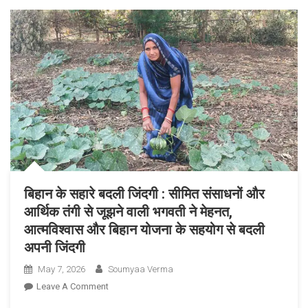
की
नई
धारा,
समावेशी
विकास
की
दिशा
में
एक
ऐतिहासिक
पहल
बिहान के सहारे बदली जिंदगी : सीमित संसाधनों और
आर्थिक तंगी से जूझने वाली भगवती ने मेहनत,
आत्मविश्वास और बिहान योजना के सहयोग से बदली
अपनी जिंदगी
May 7, 2026
Soumyaa Verma
On
Leave A Comment
बिहान