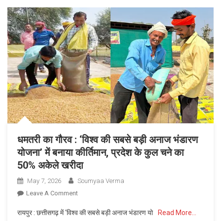
खुशियां
:
श्रीमती
खीक
बाई
को
मिला
आयुष्मान
कार्ड,
अब
5
लाख
धमतरी का गौरव : ‘विश्व की सबसे बड़ी अनाज भंडारण
रूपए
योजना’ में बनाया कीर्तिमान, प्रदेश के कुल चने का
तक
निःशुल्क
50% अकेले खरीदा
इलाज
May 7, 2026
Soumyaa Verma
की
On
Leave A Comment
मिलेगी
धमतरी
सुविधा
​रायपुर : छत्तीसगढ़ में ‘विश्व की सबसे बड़ी अनाज भंडारण यो
Read More…
का