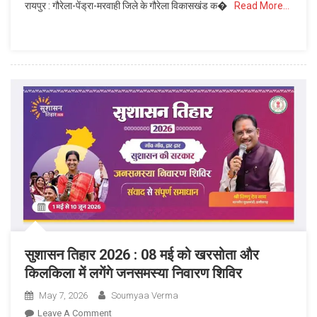
रायपुर : गौरेला-पेंड्रा-मरवाही जिले के गौरेला विकासखंड क�
Read More…
के
सहारे
बदली
जिंदगी
:
सीमित
संसाधनों
और
आर्थिक
तंगी
से
जूझने
वाली
भगवती
ने
सुशासन तिहार 2026 : 08 मई को खरसोता और
मेहनत,
किलकिला में लगेंगे जनसमस्या निवारण शिविर
आत्मविश्वास
और
May 7, 2026
Soumyaa Verma
बिहान
On
Leave A Comment