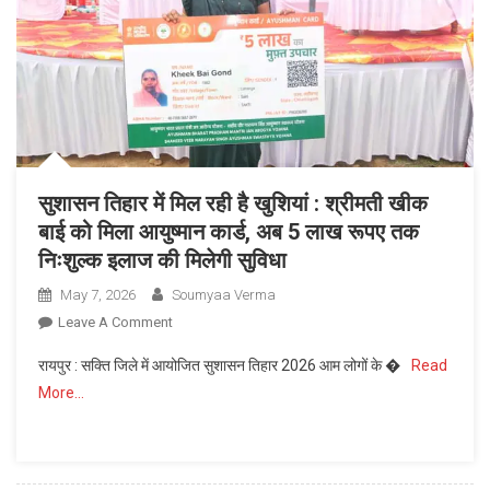
सहित
5
आरोपी
गिरफ्तार
सुशासन तिहार में मिल रही है खुशियां : श्रीमती खीक
बाई को मिला आयुष्मान कार्ड, अब 5 लाख रूपए तक
निःशुल्क इलाज की मिलेगी सुविधा
May 7, 2026
Soumyaa Verma
On
Leave A Comment
सुशासन
रायपुर : सक्ति जिले में आयोजित सुशासन तिहार 2026 आम लोगों के �
Read
तिहार
More…
में
मिल
रही
है