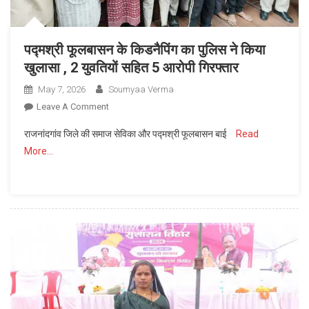
घर
पहुंचा
आरोपी
पद्मश्री फूलबासन के किडनैपिंग का पुलिस ने किया
खुलासा , 2 युवतियों सहित 5 आरोपी गिरफ्तार
May 7, 2026
Soumyaa Verma
On
Leave A Comment
पद्मश्री
राजनांदगांव जिले की समाज सेविका और पद्मश्री फूलबासन बाई
Read
फूलबासन
More…
के
किडनैपिंग
का
पुलिस
ने
किया
खुलासा
,
2
युवतियों