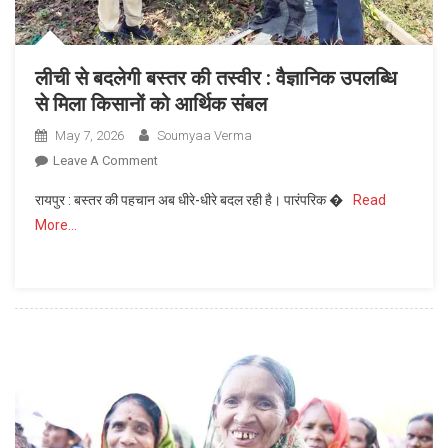
खरीदा
लीची से बदलेगी बस्तर की तस्वीर : वैज्ञानिक उपलब्धि
से मिला किसानों को आर्थिक संबल
May 7, 2026
Soumyaa Verma
On
Leave A Comment
लीची
रायपुर : बस्तर की पहचान अब धीरे-धीरे बदल रही है। पारंपरिक �
Read
से
More…
बदलेगी
बस्तर
की
तस्वीर
:
वैज्ञानिक
उपलब्धि
से
मिला
किसानों