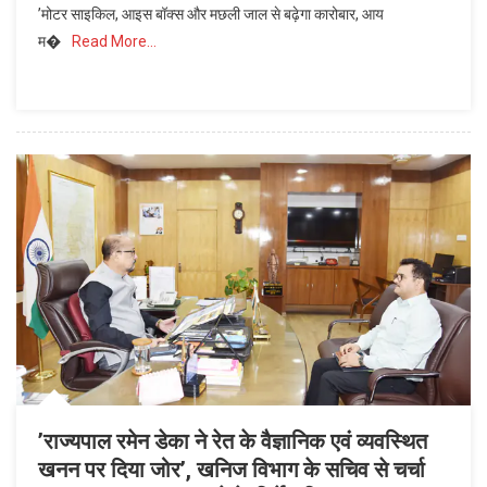
’मोटर साइकिल, आइस बॉक्स और मछली जाल से बढ़ेगा कारोबार, आय
पालकों
म�
Read More…
को
मिली
नई
उड़ान,
आजीविका
सशक्त
बनाने
मुख्यमंत्री
ने
वितरित
की
आधुनिक
सामग्री’
’राज्यपाल रमेन डेका ने रेत के वैज्ञानिक एवं व्यवस्थित
खनन पर दिया जोर’, खनिज विभाग के सचिव से चर्चा