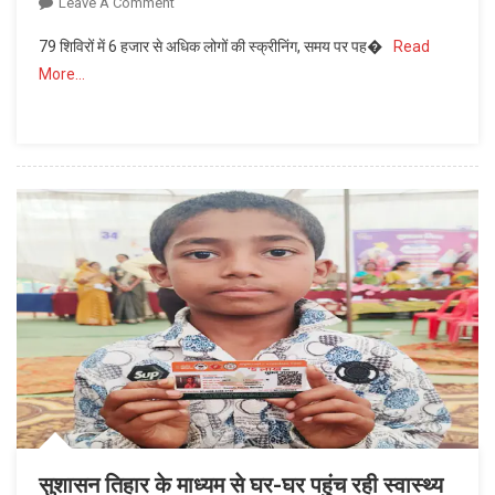
On
Leave A Comment
टीबी
79 शिविरों में 6 हजार से अधिक लोगों की स्क्रीनिंग, समय पर पह�
Read
मुक्त
More…
छत्तीसगढ़
की
दिशा
में
बड़ी
पहल
:
अब
गांव-
गांव
पहुंच
रही
है
हैंड
हेल्ड
एक्स-
सुशासन तिहार के माध्यम से घर-घर पहुंच रही स्वास्थ्य
रे