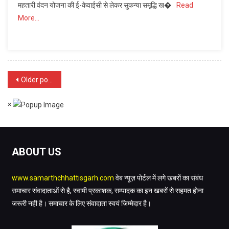
महतारी वंदन योजना की ई-केवाईसी से लेकर सुकन्या समृद्धि ख�
Read
शिविरों
More…
से
आसान
हुई
जनसेवाओं
की
Posts
राह,
Older posts
महिलाओं
navigation
को
×
घर
के
नजदीक
मिल
ABOUT US
रहा
योजनाओं
www.samarthchhattisgarh.com
वेब न्यूज़ पोर्टल में लगे खबरों का संबंध
का
समाचार संवादाताओं से है, स्वामी प्रकाशक, सम्पादक का इन खबरों से सहमत होना
लाभ
जरूरी नही है। समाचार के लिए संवादाता स्वयं जिम्मेदार है।