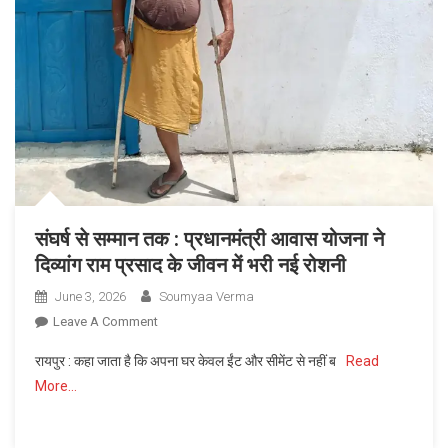
मिला
आयुष्मान
भारत
योजना
के
तहत
आयुष्मान
कार्ड
संघर्ष से सम्मान तक : प्रधानमंत्री आवास योजना ने
दिव्यांग राम प्रसाद के जीवन में भरी नई रोशनी
June 3, 2026
Soumyaa Verma
On
Leave A Comment
संघर्ष
रायपुर : कहा जाता है कि अपना घर केवल ईंट और सीमेंट से नहीं ब
Read
से
More…
सम्मान
तक
: