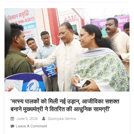
के
नेतृत्व
में
किसानों
को
समय
पर
खाद
उपलब्ध
कराने
के
लिए
सरकार
सतर्क’
’मत्स्य पालकों को मिली नई उड़ान, आजीविका सशक्त
बनाने मुख्यमंत्री ने वितरित की आधुनिक सामग्री’
June 3, 2026
Soumyaa Verma
On
Leave A Comment
’मत्स्य