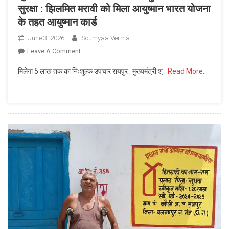
सुरक्षा : झिलमित मरावी को मिला आयुष्मान भारत योजना
जांच
सुविधा
के तहत आयुष्मान कार्ड
June 3, 2026
Soumyaa Verma
On
Leave A Comment
सुशासन
मिलेगा 5 लाख तक का निःशुल्क उपचार रायपुर : मुख्यमंत्री श्
Read More…
तिहार
के
माध्यम
से
घर-
घर
पहुंच
रही
स्वास्थ्य
सुरक्षा
:
झिलमित
मरावी
को