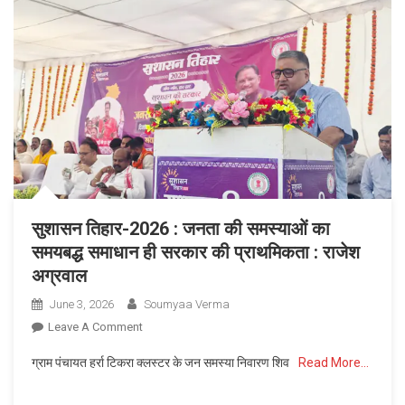
स्वीकृति
डोम
व
किचन
शेड
का
किया
लोकार्पण
सुशासन तिहार-2026 : जनता की समस्याओं का
समयबद्ध समाधान ही सरकार की प्राथमिकता : राजेश
अग्रवाल
June 3, 2026
Soumyaa Verma
On
Leave A Comment
सुशासन
ग्राम पंचायत हर्रा टिकरा क्लस्टर के जन समस्या निवारण शिव
Read More…
तिहार-2026
: