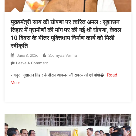
सचिव
से
चर्चा
मुख्यमंत्री साय की घोषणा पर त्वरित अमल : सुशासन
कर
तिहार में ग्रामीणों की मांग पर की गई थी घोषणा, केवल
आवश्यक
10 दिवस के भीतर मुक्तिधाम निर्माण कार्य को मिली
कदम
उठाने
स्वीकृति
के
June 3, 2026
Soumyaa Verma
निर्देश
On
Leave A Comment
दिए
मुख्यमंत्री
रायपुर : सुशासन तिहार के दौरान आमजन की समस्याओं एवं मांगो�
Read
साय
More…
की
घोषणा
पर
त्वरित
अमल
:
सुशासन
तिहार