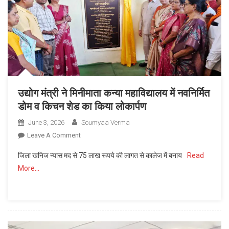
में
ग्रामीणों
की
मांग
पर
की
गई
थी
उद्योग मंत्री ने मिनीमाता कन्या महाविद्यालय में नवनिर्मित
घोषणा,
डोम व किचन शेड का किया लोकार्पण
केवल
June 3, 2026
Soumyaa Verma
10
On
दिवस
Leave A Comment
उद्योग
के
जिला खनिज न्यास मद से 75 लाख रूपये की लागत से कालेज में बनाय
Read
मंत्री
भीतर
More…
ने
मुक्तिधाम
मिनीमाता
निर्माण
कन्या
कार्य
महाविद्यालय
को
में
मिली
नवनिर्मित