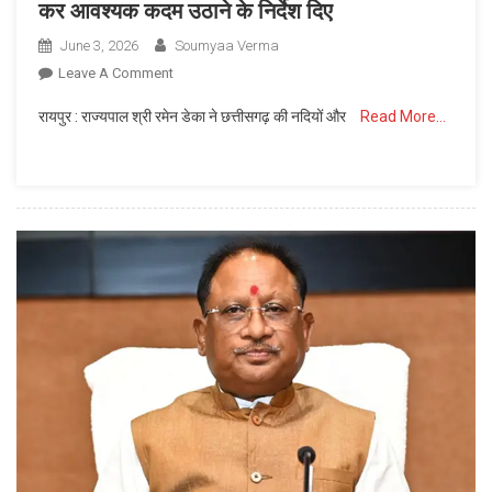
कर आवश्यक कदम उठाने के निर्देश दिए
June 3, 2026
Soumyaa Verma
On
Leave A Comment
’राज्यपाल
रायपुर : राज्यपाल श्री रमेन डेका ने छत्तीसगढ़ की नदियों और
Read More…
रमेन
डेका
ने
रेत
के
वैज्ञानिक
एवं
व्यवस्थित
खनन
पर
दिया
जोर’,
खनिज
विभाग
के