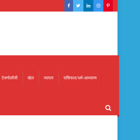
टेक्नोलॉजी
खेल
व्यापार
राशिफल/धर्म-आध्यात्म