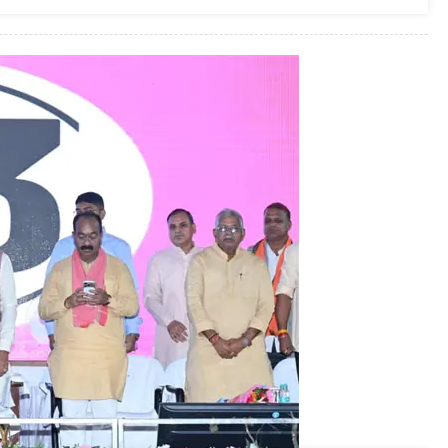
ने
बिलासपुर
में
निर्माणाधीन
नालंदा
परिसर
एवं
एजुकेशन
हब
का
किया
निरीक्षण