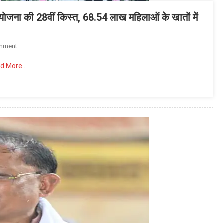
दन योजना की 28वीं किस्त, 68.54 लाख महिलाओं के खातों में
On
mment
मुख्यमंत्री
d More…
विष्णु
देव
साय
ने
जारी
की
महतारी
वंदन
योजना
की
28वीं
किस्त,
68.54
लाख