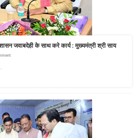
सन जवाबदेही के साथ करे कार्य : मुख्यमंत्री श्री साय
On
mment
जनता
…
तक
पहुंचे
योजनाओं
का
वास्तविक
लाभ,
प्रशासन
जवाबदेही
के
साथ