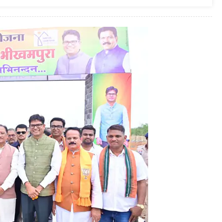
तहत
भीखमपुरा
पहुंचे
मुख्यमंत्री
:
ग्रामीणों
से
किया
सीधा
संवाद,
जनचौपाल
में
मुख्यमंत्री
ने
सुनी
जनता
की
बात,
विकास
कार्यों