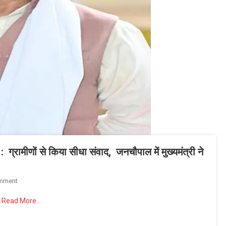
महिलाओं
के
खातों
में
अंतरित
हुए
642.27
करोड़
रुपये
: ग्रामीणों से किया सीधा संवाद, जनचौपाल में मुख्यमंत्री ने
On
mment
सुशासन
Read More…
तिहार
के