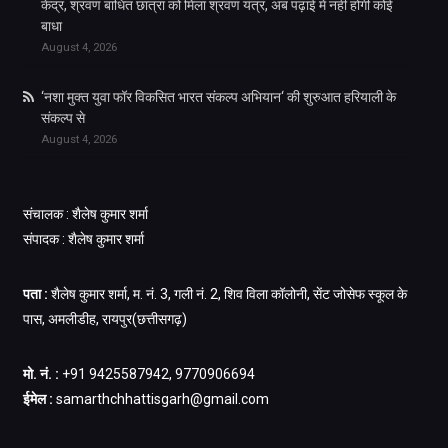
केंद्र, श्रवण बाधित छात्रा को मिला श्रवण यंत्र, अब पढ़ाई में नहीं होगी कोई
बाधा
August 4, 2026
‘नशा मुक्त युवा फॉर विकसित भारत संकल्प अभियान‘ की शुरुआत हरियाली के
संकल्प से
August 4, 2026
संचालक : शैलेष कुमार शर्मा
संपादक : शैलेष कुमार शर्मा
पता :
शैलेष कुमार शर्मा, म. नं. 3, गली नं. 2, शिव विला कॉलोनी, सेंट जोसेफ स्कूल के
पास, अमलीडीह, रायपुर(छत्तीसगढ़)
मो. नं. :
+91 9425587942, 9770906694
ईमेल :
samarthchhattisgarh@gmail.com