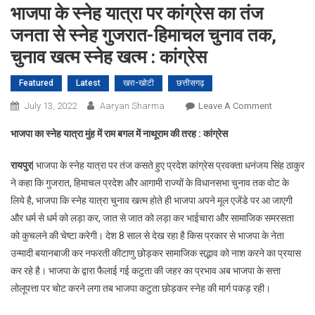
भाजपा के स्नेह यात्रा पर कांग्रेस का तंज
जनता से स्नेह गुजरात-हिमाचल चुनाव तक,
चुनाव खत्म स्नेह खत्म : कांग्रेस
Featured
Latest
खरा-खोटी
छत्तीसगढ़
On
July 13, 2022
Aaryan Sharma
Leave A Comment
भाजपा
भाजपा का स्नेह यात्रा मुंह में राम बगल में नाथूराम की तरह : कांग्रेस
के
स्नेह
रायपुर|
भाजपा के स्नेह यात्रा पर तंज कसते हुए प्रदेश कांग्रेस प्रवक्ता धनंजय सिंह ठाकुर
यात्रा
ने कहा कि गुजरात, हिमाचल प्रदेश और आगामी राज्यों के विधानसभा चुनाव तक वोट के
पर
लिये है, भाजपा कि स्नेह यात्रा चुनाव खत्म होते ही भाजपा अपने मूल एजेंडे पर आ जाएगी
कांग्रेस
और धर्म से धर्म को लड़ा कर, जात से जात को लड़ा कर भाईचारा और सामाजिक समरसता
का
तंज
को कुचलने की चेष्टा करेगी। देश 8 साल से देख रहा है किस प्रकार से भाजपा के नेता
जनता
उन्मादी बयानबाजी कर नफरती कीटाणु छोड़कर सामाजिक सद्भाव को नाश करने का प्रयास
से
कर रहे है। भाजपा के द्वारा फैलाई गई कटुता की जहर का प्रभाव अब भाजपा के सत्ता
स्नेह
लोलूपत्ता पर चोट करने लगा तब भाजपा कटुता छोड़कर स्नेह की मार्ग पकड़ रही।
गुजरात-