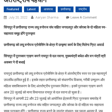
अंतर्राष्ट्रीय पहचान
Featured
Latest
आसपास
छत्तीसगढ़
राष्ट्रीय
On
July 20, 2022
Aaryan Sharma
Leave A Comment
वनवासी
सिंगापुर में छत्तीसगढ़ राज्य लघु वनोपज संघ सहित जगदलपुर और कोरबा के दो महिला स्व-
महिलाओं
सहायता समूह होंगे पुरस्कृत
ने
ऊंची
छत्तीसगढ़ को लघु वनोपज प्रोसेसिंग के क्षेत्र में उत्कृष्ट कार्य के लिए मिलेगा ग्रिट अवार्ड
उड़ान
भर
सिंगापुर में पुरस्कार ग्रहण करने रायपुर से दल रवाना
,
मुख्यमंत्री बघेल और वन मंत्री श्री
बनाई
अकबर ने दी बधाई
अंतर्राष्ट्रीय
पहचान
रायपुर| छत्तीसगढ़ को लघु वनोपज प्रोसेसिंग के क्षेत्र में अंतर्राष्ट्रीय स्तर पर एक महत्वपूर्ण
उपलब्धि हासिल हुई है। इसके तहत छत्तीसगढ़ को संधारणीय विकास, गरीबी उन्मूलन और
महिला सशक्तिकरण के लिए अंतर्राष्ट्रीय पुरस्कार मिलेगा। इसमें पुरस्कार ग्रहण करने
आज 20 जुलाई को माना विमानतल रायपुर से दल रवाना हो चुका है।
सिंगापुर में आगामी 22 और 23 जुलाई को आयोजित ईएसजी ग्रिट पुरस्कार समारोह में
छत्तीसगढ़ राज्य लघु वनोपज संघ सहित जगदलपुर और कोरबा के दो महिला स्व-सहायता
समूह पुरस्कृत होंगे। छत्तीसगढ़ राज्य बनने के उपरांत संभवतः यह पहला अवसर है, जब