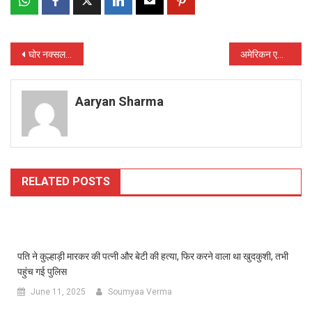
Post
घोर नक्सल प्रभावित क्षेत्रों में शासन द्वारा सड़क निर्माण से खुली खुशहाली एवं उन्नति की राहें
अमेरिकन एसोसिएशन ऑफ फिजिशियन इंडिया ओरिजिन ने छत्तीसगढ़ को दिए 75 लाख रूपए के चिकित्सा उपकरण
navigation
Aaryan Sharma
RELATED POSTS
पति ने कुल्हाड़ी मारकर की पत्नी और बेटी की हत्या, फिर करने वाला था खुदकुशी, तभी
पहुंच गई पुलिस
June 11, 2025
Soumyaa Verma