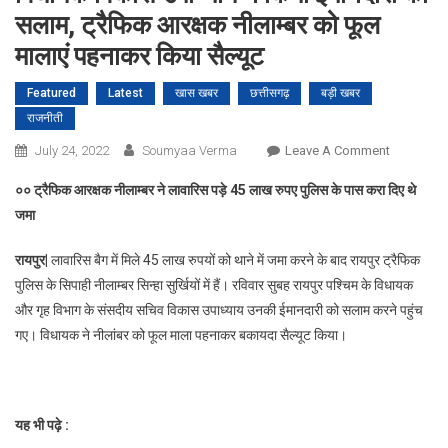
सलाम, ट्रैफिक आरक्षक नीलाम्बर को फूल
मालाएं पहनाकर किया सैल्यूट
Featured
Latest
खास खबर
छत्तीसगढ़
बड़ी खबर
राजनीती
On
July 24, 2022
Soumyaa Verma
Leave A Comment
विधायक
०० ट्रैफिक आरक्षक नीलाम्बर ने लावारिस पड़े
45
लाख रुपए पुलिस के पास करा दिए थे
विकास
जमा
उपाध्याय
ने
रायपुर|
लावारिस बैग में मिले 45 लाख रुपयों को थाने में जमा करने के बाद रायपुर ट्रैफिक
किया
पुलिस के सिपाही नीलाम्बर सिन्हा सुर्खियों में हैं। रविवार सुबह रायपुर पश्चिम के विधायक
ईमानदारी
और गृह विभाग के संसदीय सचिव विकास उपाध्याय उनकी ईमानदारी को सलाम करने पहुंच
को
सलाम,
गए। विधायक ने नीलांबर को फूल माला पहनाकर बकायदा सैल्यूट किया।
ट्रैफिक
आरक्षक
नीलाम्बर
यह भी पढ़े :
को