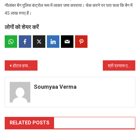
नीलांबर बैग पुलिस कंट्रोल रूम में लाकर जमा करवाया। चेक करने पर पता चला कि बैग में
45 लाख रुपए हैं।
लोगों को शेयर करें
Post
होटल हयात में पकड़ाया सेक्स रैकेट, 11 लडकियों सहित 2 दलाल गिरफ्तार
श्री प्रयास एजुकेशन सोसायटी के बच्चों को मिली एल.सी.डी. प्रोजेक्टर की सुविधा, उद्योग मंत्री कवासी लखमा ने किया उद्घाटन
navigation
Soumyaa Verma
RELATED POSTS