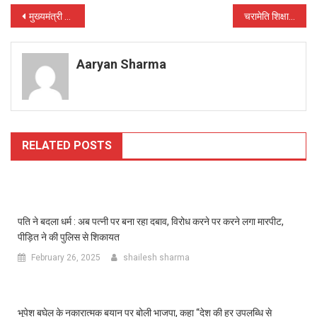
Post
मुख्यमंत्री भूपेश बघेल ने कटकोना में एनीकट निर्माण का किया भूमिपूजन
चरामेति शिक्षा सेवा महोत्सव : 10 दिन में करीब 350 बच्चों 1300 से ज्यादा कॉपियों का वितरण
navigation
Aaryan Sharma
RELATED POSTS
पति ने बदला धर्म : अब पत्नी पर बना रहा दबाव, विरोध करने पर करने लगा मारपीट,
पीड़ित ने की पुलिस से शिकायत
February 26, 2025
shailesh sharma
भूपेश बघेल के नकारात्मक बयान पर बोली भाजपा, कहा “देश की हर उपलब्धि से