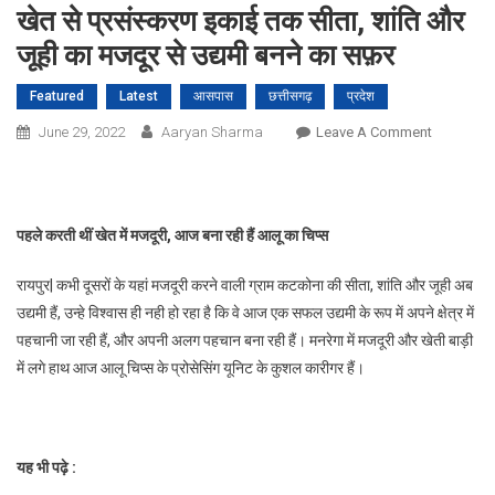
खेत से प्रसंस्करण इकाई तक सीता, शांति और
जूही का मजदूर से उद्यमी बनने का सफ़र
Featured
Latest
आसपास
छत्तीसगढ़
प्रदेश
On
June 29, 2022
Aaryan Sharma
Leave A Comment
खेत
से
प्रसंस्करण
इकाई
पहले करती थीं खेत में मजदूरी
,
आज बना रही हैं आलू का चिप्स
तक
सीता,
रायपुर| कभी दूसरों के यहां मजदूरी करने वाली ग्राम कटकोना की सीता, शांति और जूही अब
शांति
उद्यमी हैं, उन्हे विश्वास ही नही हो रहा है कि वे आज एक सफल उद्यमी के रूप में अपने क्षेत्र में
और
पहचानी जा रही हैं, और अपनी अलग पहचान बना रही हैं। मनरेगा में मजदूरी और खेती बाड़ी
जूही
में लगे हाथ आज आलू चिप्स के प्रोसेसिंग यूनिट के कुशल कारीगर हैं।
का
मजदूर
से
उद्यमी
यह भी पढ़े :
बनने