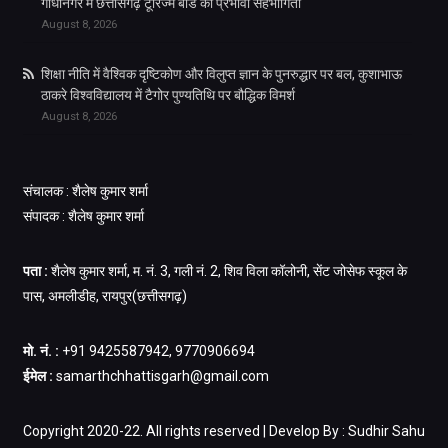
गांधीनगर में छत्तीसगढ़ टूरिज्म बोर्ड की प्रभावी सहभागिता
August 8, 2026
शिक्षा नीति में वैश्विक दृष्टिकोण और विलुप्त ज्ञान के पुनरुद्धार पर बल, कुशाभाऊ
ठाकरे विश्वविद्यालय में टैगोर पुण्यतिथि पर बौद्धिक विमर्श
August 8, 2026
संचालक : शैलेष कुमार शर्मा
संपादक : शैलेष कुमार शर्मा
पता :
शैलेष कुमार शर्मा, म. नं. 3, गली नं. 2, शिव विला कॉलोनी, सेंट जोसेफ स्कूल के
पास, अमलीडीह, रायपुर(छत्तीसगढ़)
मो. नं. :
+91 9425587942, 9770906694
ईमेल :
samarthchhattisgarh@gmail.com
Copyright 2020-22. All rights reserved | Develop By : Sudhir Sahu