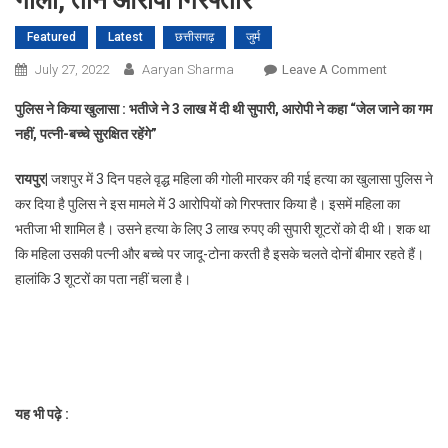
गोली, तीन आरोपी गिरफ्तार
Featured
Latest
छत्तीसगढ़
जुर्म
On
July 27, 2022
Aaryan Sharma
Leave A Comment
जादू-
पुलिस ने किया खुलासा :
भतीजे ने
3
लाख में दी थी सुपारी
, आरोपी ने कहा
“जेल जाने का गम
टोने
नहीं
,
पत्नी-बच्चे सुरक्षित रहेंगे”
के
शक
रायपुर|
जशपुर में 3 दिन पहले वृद्ध महिला की गोली मारकर की गई हत्या का खुलासा पुलिस ने
में
कर दिया है पुलिस ने इस मामले में 3 आरोपियों को गिरफ्तार किया है। इसमें महिला का
सुपारी
भतीजा भी शामिल है। उसने हत्या के लिए 3 लाख रुपए की सुपारी शूटरों को दी थी। शक था
देकर
महिला
कि महिला उसकी पत्नी और बच्चे पर जादू-टोना करती है इसके चलते दोनों बीमार रहते हैं।
को
हालांकि 3 शूटरों का पता नहीं चला है।
मारी
गोली,
तीन
आरोपी
गिरफ्तार
यह भी पढ़े :